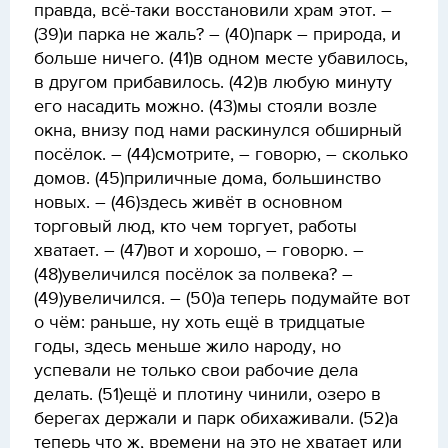
правда, всё-таки восстановили храм этот. –
(39)и парка не жаль? – (40)парк – природа, и
больше ничего. (41)в одном месте убавилось,
в другом прибавилось. (42)в любую минуту
его насадить можно. (43)мы стояли возле
окна, внизу под нами раскинулся обширный
посёлок. – (44)смотрите, – говорю, – сколько
домов. (45)приличные дома, большинство
новых. – (46)здесь живёт в основном
торговый люд, кто чем торгует, работы
хватает. – (47)вот и хорошо, – говорю. –
(48)увеличился посёлок за полвека? –
(49)увеличился. – (50)а теперь подумайте вот
о чём: раньше, ну хоть ещё в тридцатые
годы, здесь меньше жило народу, но
успевали не только свои рабочие дела
делать. (51)ещё и плотину чинили, озеро в
берегах держали и парк обихаживали. (52)а
теперь что ж, времени на это не хватает или