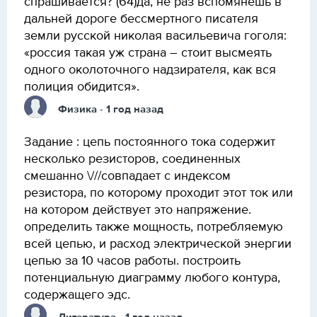
спрашивается? (64)да, не раз вспомянешь в
дальней дороге бессмертного писателя
земли русской николая васильевича гоголя:
«россия такая уж страна – стоит высмеять
одного околоточного надзирателя, как вся
полиция обидится».
Физика
- 1 год назад
Задание : цепь постоянного тока содержит
несколько резисторов, соединенных
смешанно \///совпадает с индексом
резистора, по которому проходит этот ток или
на котором действует это напряжение.
определить также мощность, потребляемую
всей цепью, и расход электрической энергии
цепью за 10 часов работы. построить
потенциальную диаграмму любого контура,
содержащего эдс.