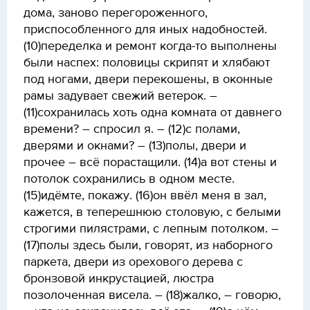
дома, заново перегороженного,
приспособленного для иных надобностей.
(10)переделка и ремонт когда-то выполнены
были наспех: половицы скрипят и хлябают
под ногами, двери перекошены, в оконные
рамы задувает свежий ветерок. –
(11)сохранилась хоть одна комната от давнего
времени? – спросил я. – (12)с полами,
дверями и окнами? – (13)полы, двери и
прочее – всё порастащили. (14)а вот стены и
потолок сохранились в одном месте.
(15)идёмте, покажу. (16)он ввёл меня в зал,
кажется, в теперешнюю столовую, с белыми
строгими пилястрами, с лепным потолком. –
(17)полы здесь были, говорят, из наборного
паркета, двери из орехового дерева с
бронзовой инкрустацией, люстра
позолоченная висела. – (18)жалко, – говорю,