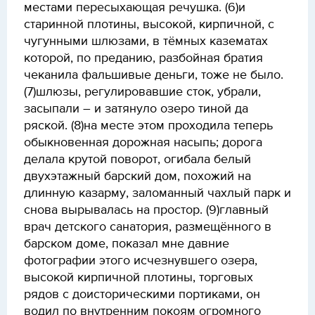
местами пересыхающая речушка. (6)и
старинной плотины, высокой, кирпичной, с
чугунными шлюзами, в тёмных казематах
которой, по преданию, разбойная братия
чеканила фальшивые деньги, тоже не было.
(7)шлюзы, регулировавшие сток, убрали,
засыпали – и затянуло озеро тиной да
ряской. (8)на месте этом проходила теперь
обыкновенная дорожная насыпь; дорога
делала крутой поворот, огибала белый
двухэтажный барский дом, похожий на
длинную казарму, заломанный чахлый парк и
снова вырывалась на простор. (9)главный
врач детского санатория, размещённого в
барском доме, показал мне давние
фотографии этого исчезнувшего озера,
высокой кирпичной плотины, торговых
рядов с доисторическими портиками, он
водил по внутренним покоям огромного