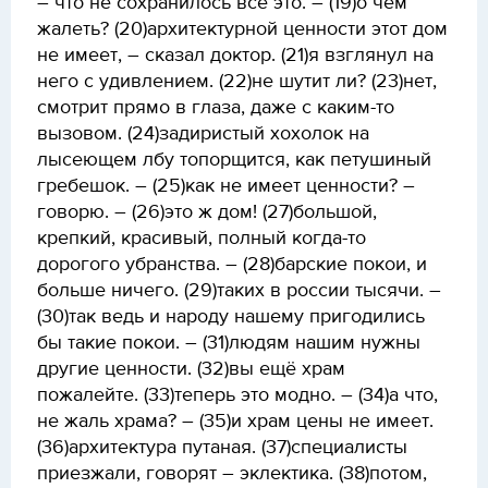
– что не сохранилось всё это. – (19)о чём
жалеть? (20)архитектурной ценности этот дом
не имеет, – сказал доктор. (21)я взглянул на
него с удивлением. (22)не шутит ли? (23)нет,
смотрит прямо в глаза, даже с каким-то
вызовом. (24)задиристый хохолок на
лысеющем лбу топорщится, как петушиный
гребешок. – (25)как не имеет ценности? –
говорю. – (26)это ж дом! (27)большой,
крепкий, красивый, полный когда-то
дорогого убранства. – (28)барские покои, и
больше ничего. (29)таких в россии тысячи. –
(30)так ведь и народу нашему пригодились
бы такие покои. – (31)людям нашим нужны
другие ценности. (32)вы ещё храм
пожалейте. (33)теперь это модно. – (34)а что,
не жаль храма? – (35)и храм цены не имеет.
(36)архитектура путаная. (37)специалисты
приезжали, говорят – эклектика. (38)потом,