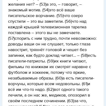
желания нет? – (53)а это, – говорит, –
знакомый мотив. (54)это всё ваше
писательское ворчание. (55)что озеро
спустили – это вы заметили. (56)что над
каждой крышей телевизионная тарелка
поставлена – этого вы не замечаете.
(57)спорить с ним трудно, почти невозможно:
доводы ваши он не слушает, только глаза
навострит, тряхнёт головой и чешет без
запинки, как будто доклад читает… – (58)есть
писатели-патриоты. (59)их книги читают,
фильмы по книжкам их смотрят наравне с
футболом и хоккеем, потому что яркие,
незабываемые образы. (60)а есть писатели-
ворчуны, которые всем недовольны. (61)и
всё им что-то надо. (62)вот одного такого
лечили, а он нас же, медиков, опозорил в
своём последнем сочинении. (63)за что,