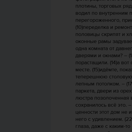
плотины, торговых ряд
водил по внутренним 
перегороженного, при
(10)переделка и ремон
половицы скрипят и хл
оконные рамы задувает
одна комната от давнег
дверями и окнами? – (
порастащили. (14)а вот
месте. (15)идёмте, пока
теперешнюю столовую,
лепным потолком. – (1
паркета, двери из оре
люстра позолоченная ви
сохранилось всё это. –
ценности этот дом не и
него с удивлением. (22
глаза, даже с каким-то