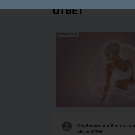
MEDIASNIPER
Опубликовано 6 лет наза
oksana2704