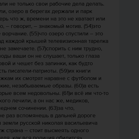
али не только свои рабочие дела делать.
или, озеро в берегах держали и парк
ерь что ж, времени на это не хватает или
о, – говорит, – знакомый мотив. (54)это
 ворчание. (55)что озеро спустили – это
над каждой крышей телевизионная тарелка
не замечаете. (57)спорить с ним трудно,
оды ваши он не слушает, только глаза
овой и чешет без запинки, как будто
сть писатели-патриоты. (59)их книги
жкам их смотрят наравне с футболом и
ркие, незабываемые образы. (60)а есть
орые всем недовольны. (61)и всё им что-то
акого лечили, а он нас же, медиков,
еднем сочинении. (63)за что,
 не раз вспомянешь в дальней дороге
я земли русской николая васильевича
уж страна – стоит высмеять одного
еля, как вся полиция обидится».