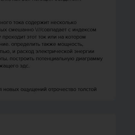
нного тока содержит несколько
ых смешанно \///совпадает с индексом
 проходит этот ток или на котором
ние. определить также мощность,
пью, и расход электрической энергии
оты. построить потенциальную диаграмму
жащего эдс.
я новых ощущений отрочество толстой