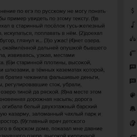
нение по егэ по русскому не могу понять
бы пример увидеть по этому тексту. (1)в
ехал в старинный посёлок гусь-железный
 искупаться, поплавать в нём. (2)доехал
гор, глянул и... (3)о ужас! (4)нет озера.
е, окаймлённой дальней опушкой бывшего
а, извиваясь, узкая, местами
 (6)и старинной плотины, высокой,
и шлюзами, в тёмных казематах которой,
ая братия чеканила фальшивые деньги,
ы, регулировавшие сток, убрали,
озеро тиной да ряской. (8)на месте этом
кновенная дорожная насыпь; дорога
, огибала белый двухэтажный барский
ную казарму, заломанный чахлый парк и
ростор. (9)главный врач детского
го в барском доме, показал мне давние
езнувшего озера, высокой кирпичной