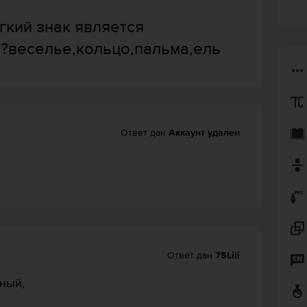
гкий знак является
?веселье,кольцо,пальма,ель
Ответ дан
Аккаунт удален
Ответ дан
75Lili
ьный,