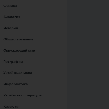
Физика
Биология
История
Обществознание
Окружающий мир
География
Українська мова
Информатика
Українська література
Қазақ тiлi