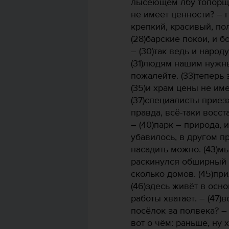
лысеющем лбу топорщит
не имеет ценности? – г
крепкий, красивый, по
(28)барские покои, и б
– (30)так ведь и наро
(31)людям нашим нужны
пожалейте. (33)теперь э
(35)и храм цены не име
(37)специалисты приезж
правда, всё-таки восст
– (40)парк – природа, 
убавилось, в другом п
насадить можно. (43)м
раскинулся обширный п
сколько домов. (45)пр
(46)здесь живёт в осно
работы хватает. – (47)
посёлок за полвека? – 
вот о чём: раньше, ну