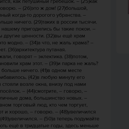
ся, как петушиный гребешок. – (25)как
оворю. – (26)это ж дом! (27)большой,
лный когда-то дорогого убранства. –
ольше ничего. (29)таких в россии тысячи.
ду нашему пригодились бы такие покои. –
 другие ценности. (32)вы ещё храм
то модно. – (34)а что, не жаль храма? –
ет. (36)архитектура путаная.
али, говорят – эклектика. (38)потом,
ановили храм этот. – (39)и парка не жаль?
и больше ничего. (41)в одном месте
рибавилось. (42)в любую минуту его
ы стояли возле окна, внизу под нами
осёлок. – (44)смотрите, – говорю, –
иличные дома, большинство новых. –
вном торговый люд, кто чем торгует,
вот и хорошо, – говорю. – (48)увеличился
(49)увеличился. – (50)а теперь подумайте
 хоть ещё в тридцатые годы, здесь меньше