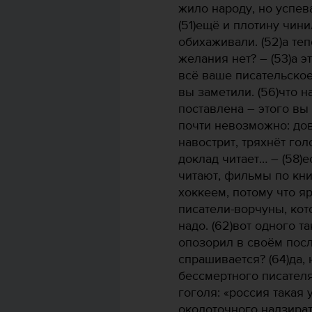
жило народу, но успев
(51)ещё и плотину чин
обихаживали. (52)а теп
желания нет? – (53)а эт
всё ваше писательское
вы заметили. (56)что 
поставлена – этого вы 
почти невозможно: дов
навострит, тряхнёт гол
доклад читает… – (58)е
читают, фильмы по кни
хоккеем, потому что я
писатели-ворчуны, кот
надо. (62)вот одного т
опозорил в своём посл
спрашивается? (64)да,
бессмертного писател
гоголя: «россия такая 
околоточного надзират