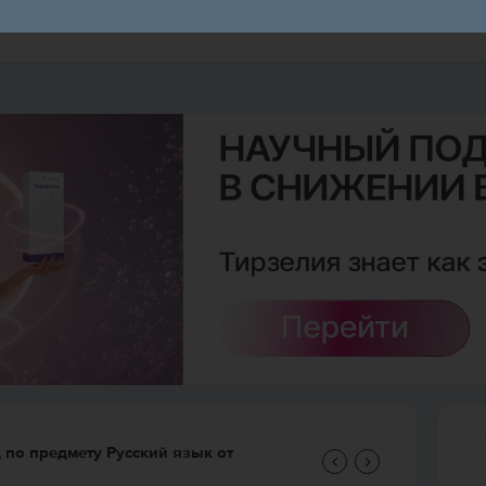
д по предмету
Русский язык
от