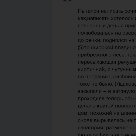
Пытался написать сочи
как,написать хотелось 
солнечный день я при
полюбоваться на озеро,
до речки, поднялся на бу
(5)по широкой впадин
прибрежного леса, текл
пересыхающая речушка.
кирпичной, с чугунным
по преданию, разбойн
тоже не было. (7)шлюз
засыпали – и затянуло 
проходила теперь обы
делала крутой поворот
дом, похожий на длин
снова вырывалась на п
санатория, размещённо
фотографии этого исч