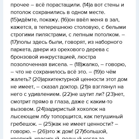
прочее – всё порастащили. (14)а вот стены и
потолок сохранились в одном месте.
(15)идёмте, покажу. (16)он ввёл меня в зал,
кажется, в теперешнюю столовую, с белыми
строгими пилястрами, с лепным потолком. –
(17)полы здесь были, говорят, из наборного
паркета, двери из орехового дерева с
бронзовой инкрустацией, люстра
позолоченная висела. – (18)жалко, – говорю,
– что не сохранилось всё это. – (19)о чём
жалеть? (20)архитектурной ценности этот дом
не имеет, – сказал доктор. (21)я взглянул на
него с удивлением. (22)не шутит ли? (23)нет,
смотрит прямо в глаза, даже с каким-то
вызовом. (24)задиристый хохолок на
лысеющем лбу топорщится, как петушиный
гребешок. – (25)как не имеет ценности? –
говорю. – (26)это ж дом! (27)большой,