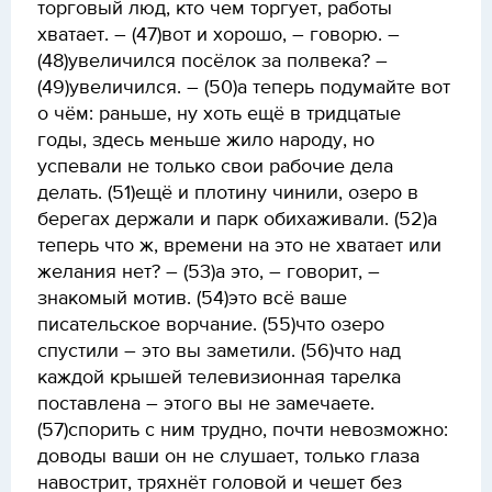
торговый люд, кто чем торгует, работы
хватает. – (47)вот и хорошо, – говорю. –
(48)увеличился посёлок за полвека? –
(49)увеличился. – (50)а теперь подумайте вот
о чём: раньше, ну хоть ещё в тридцатые
годы, здесь меньше жило народу, но
успевали не только свои рабочие дела
делать. (51)ещё и плотину чинили, озеро в
берегах держали и парк обихаживали. (52)а
теперь что ж, времени на это не хватает или
желания нет? – (53)а это, – говорит, –
знакомый мотив. (54)это всё ваше
писательское ворчание. (55)что озеро
спустили – это вы заметили. (56)что над
каждой крышей телевизионная тарелка
поставлена – этого вы не замечаете.
(57)спорить с ним трудно, почти невозможно:
доводы ваши он не слушает, только глаза
навострит, тряхнёт головой и чешет без