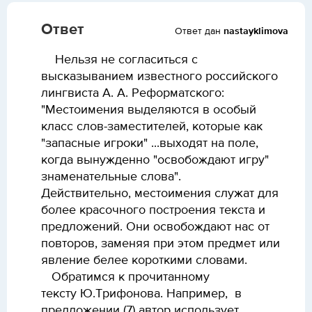
Ответ
Ответ дан
nastayklimova
Нельзя не согласиться с
высказыванием известного российского
лингвиста А. А. Реформатского:
"Местоимения выделяются в особый
класс слов-заместителей, которые как
"запасные игроки" ...выходят на поле,
когда вынужденно "освобождают игру"
знаменательные слова".
Действительно,
местоимения служат для
более красочного построения текста и
предложений. Они освобождают нас от
повторов, заменяя при этом предмет или
явление белее короткими словами.
Обратимся к прочитанному
тексту
Ю.Трифонова. Например,
в
предложении (7) автор использует