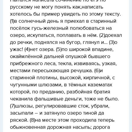
Пытался написать сочинение по егэ по
русскому не могу понять как,написать
хотелось бы пример увидеть по этому тексту.
(1)в солнечный день я приехал в старинный
посёлок гусь-железный полюбоваться на
озеро, искупаться, поплавать в нём. (2)доехал
до речки, поднялся на бугор, глянул и... (3)о
ужас! (4)нет озера. (5)по широкой впадине,
окаймлённой дальней опушкой бывшего
прибрежного леса, текла, извиваясь, узкая,
местами пересыхающая речушка. (6)и
старинной плотины, высокой, кирпичной, с
чугунными шлюзами, в тёмных казематах
которой, по преданию, разбойная братия
чеканила фальшивые деньги, тоже не было.
(7)шлюзы, регулировавшие сток, убрали,
засыпали – и затянуло озеро тиной да
ряской. (8)на месте этом проходила теперь
обыкновенная дорожная насыпь; дорога