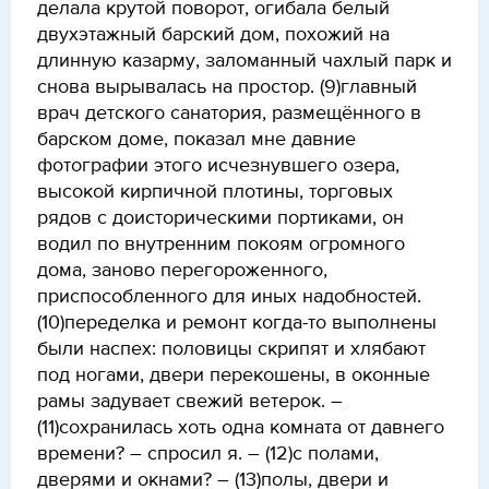
делала крутой поворот, огибала белый
двухэтажный барский дом, похожий на
длинную казарму, заломанный чахлый парк и
снова вырывалась на простор. (9)главный
врач детского санатория, размещённого в
барском доме, показал мне давние
фотографии этого исчезнувшего озера,
высокой кирпичной плотины, торговых
рядов с доисторическими портиками, он
водил по внутренним покоям огромного
дома, заново перегороженного,
приспособленного для иных надобностей.
(10)переделка и ремонт когда-то выполнены
были наспех: половицы скрипят и хлябают
под ногами, двери перекошены, в оконные
рамы задувает свежий ветерок. –
(11)сохранилась хоть одна комната от давнего
времени? – спросил я. – (12)с полами,
дверями и окнами? – (13)полы, двери и