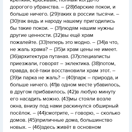
крепкий, красивый, полный когда-то
дорогого убранства. – (28)барские покои, и
больше ничего. (29)таких в россии тысячи. –
(30)так ведь и народу нашему пригодились
бы такие покои. – (31)людям нашим нужны
другие ценности. (32)вы ещё храм
пожалейте. (33)теперь это модно. – (34)а что,
не жаль храма? – (35)и храм цены не имеет.
(36)архитектура путаная. (37)специалисты
приезжали, говорят – эклектика. (38)потом,
правда, всё-таки восстановили храм этот. –
(39)и парка не жаль? – (40)парк – природа, и
больше ничего. (41)в одном месте убавилось,
в другом прибавилось. (42)в любую минуту
его насадить можно. (43)мы стояли возле
окна, внизу под нами раскинулся обширный
посёлок. – (44)смотрите, – говорю, – сколько
домов. (45)приличные дома, большинство
новых. – (46)здесь живёт в основном