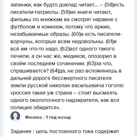
запинки, как будто доклад читает… – (58)есть
писатели-патриоты. (59)их книги читают,
фильмы по книжкам их смотрят наравне с
футболом и хоккеем, потому что яркие,
незабываемые образы. (60)а есть писатели-
ворчуны, которые всем недовольны. (61)и
всё им что-то надо. (62)вот одного такого
лечили, а он нас же, медиков, опозорил в
своём последнем сочинении. (63)за что,
спрашивается? (64)да, не раз вспомянешь в
дальней дороге бессмертного писателя
земли русской николая васильевича гоголя:
«россия такая уж страна – стоит высмеять
одного околоточного надзирателя, как вся
полиция обидится».
Физика
- 1 год назад
Задание : цепь постоянного тока содержит