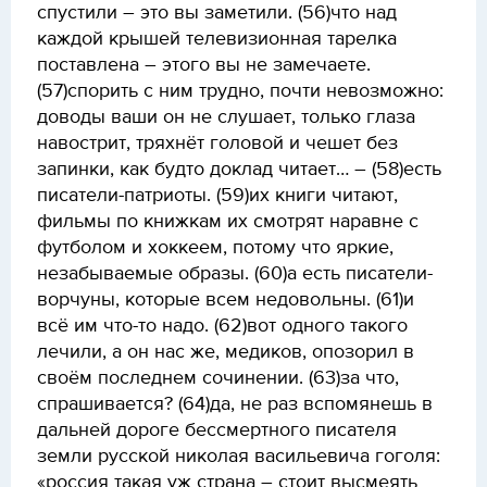
спустили – это вы заметили. (56)что над
каждой крышей телевизионная тарелка
поставлена – этого вы не замечаете.
(57)спорить с ним трудно, почти невозможно:
доводы ваши он не слушает, только глаза
навострит, тряхнёт головой и чешет без
запинки, как будто доклад читает… – (58)есть
писатели-патриоты. (59)их книги читают,
фильмы по книжкам их смотрят наравне с
футболом и хоккеем, потому что яркие,
незабываемые образы. (60)а есть писатели-
ворчуны, которые всем недовольны. (61)и
всё им что-то надо. (62)вот одного такого
лечили, а он нас же, медиков, опозорил в
своём последнем сочинении. (63)за что,
спрашивается? (64)да, не раз вспомянешь в
дальней дороге бессмертного писателя
земли русской николая васильевича гоголя:
«россия такая уж страна – стоит высмеять