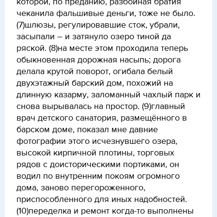
которой, по преданию, разбойная братия
чеканила фальшивые деньги, тоже не было.
(7)шлюзы, регулировавшие сток, убрали,
засыпали – и затянуло озеро тиной да
ряской. (8)на месте этом проходила теперь
обыкновенная дорожная насыпь; дорога
делала крутой поворот, огибала белый
двухэтажный барский дом, похожий на
длинную казарму, заломанный чахлый парк и
снова вырывалась на простор. (9)главный
врач детского санатория, размещённого в
барском доме, показал мне давние
фотографии этого исчезнувшего озера,
высокой кирпичной плотины, торговых
рядов с доисторическими портиками, он
водил по внутренним покоям огромного
дома, заново перегороженного,
приспособленного для иных надобностей.
(10)переделка и ремонт когда-то выполнены