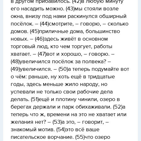
в другом прибавилось. (42)в любую минуту
его насадить можно. (43)мы стояли возле
окна, внизу под нами раскинулся обширный
посёлок. – (44)смотрите, – говорю, – сколько
домов. (45)приличные дома, большинство
новых. – (46)здесь живёт в основном
торговый люд, кто чем торгует, работы
хватает. – (47)вот и хорошо, – говорю. –
(48)увеличился посёлок за полвека? –
(49)увеличился. – (50)а теперь подумайте вот
о чём: раньше, ну хоть ещё в тридцатые
годы, здесь меньше жило народу, но
успевали не только свои рабочие дела
делать. (51)ещё и плотину чинили, озеро в
берегах держали и парк обихаживали. (52)а
теперь что ж, времени на это не хватает или
желания нет? – (53)а это, – говорит, –
знакомый мотив. (54)это всё ваше
писательское ворчание. (55)что озеро