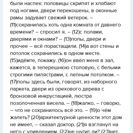
были наспех: половицы скрипят и хлябают
под ногами, двери перекошены, в оконные
рамы задувает свежий ветерок. –
(11)сохранилась хоть одна комната от давнего
времени? – спросил я. – (12)с полами,
дверями и окнами? – (13)полы, двери и
прочее – всё порастащили. (14)а вот стены и
потолок сохранились в одном месте.
(15)идёмте, покажу. (16)он ввёл меня в зал,
кажется, в теперешнюю столовую, с белыми
строгими пилястрами, с лепным потолком. –
(17)полы здесь были, говорят, из наборного
паркета, двери из орехового дерева с
бронзовой инкрустацией, люстра
позолоченная висела. – (18)жалко, – говорю,
– что не сохранилось всё это. – (19)о чём
жалеть? (20)архитектурной ценности этот дом
не имеет, – сказал доктор. (21)я взглянул на
него с удивлением. (22)не шутит ли? (23)нет,