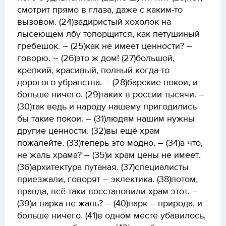
смотрит прямо в глаза, даже с каким-то
вызовом. (24)задиристый хохолок на
лысеющем лбу топорщится, как петушиный
гребешок. – (25)как не имеет ценности? –
говорю. – (26)это ж дом! (27)большой,
крепкий, красивый, полный когда-то
дорогого убранства. – (28)барские покои, и
больше ничего. (29)таких в россии тысячи. –
(30)так ведь и народу нашему пригодились
бы такие покои. – (31)людям нашим нужны
другие ценности. (32)вы ещё храм
пожалейте. (33)теперь это модно. – (34)а что,
не жаль храма? – (35)и храм цены не имеет.
(36)архитектура путаная. (37)специалисты
приезжали, говорят – эклектика. (38)потом,
правда, всё-таки восстановили храм этот. –
(39)и парка не жаль? – (40)парк – природа, и
больше ничего. (41)в одном месте убавилось,