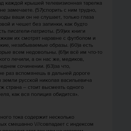
над каждой крышей телевизионная тарелка
не замечаете. (57)спорить с ним трудно,
оды ваши он не слушает, только глаза
овой и чешет без запинки, как будто
сть писатели-патриоты. (59)их книги
жкам их смотрят наравне с футболом и
ркие, незабываемые образы. (60)а есть
орые всем недовольны. (61)и всё им что-то
акого лечили, а он нас же, медиков,
еднем сочинении. (63)за что,
 не раз вспомянешь в дальней дороге
я земли русской николая васильевича
уж страна – стоит высмеять одного
еля, как вся полиция обидится».
нного тока содержит несколько
ых смешанно \///совпадает с индексом