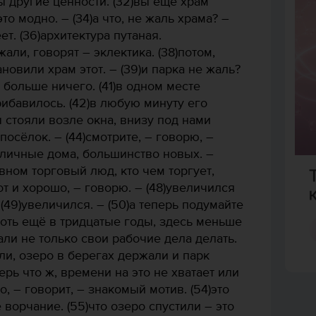
 другие ценности. (32)вы ещё храм
то модно. – (34)а что, не жаль храма? –
ет. (36)архитектура путаная.
али, говорят – эклектика. (38)потом,
ановили храм этот. – (39)и парка не жаль?
и больше ничего. (41)в одном месте
рибавилось. (42)в любую минуту его
ы стояли возле окна, внизу под нами
осёлок. – (44)смотрите, – говорю, –
иличные дома, большинство новых. –
вном торговый люд, кто чем торгует,
вот и хорошо, – говорю. – (48)увеличился
(49)увеличился. – (50)а теперь подумайте
 хоть ещё в тридцатые годы, здесь меньше
али не только свои рабочие дела делать.
или, озеро в берегах держали и парк
ерь что ж, времени на это не хватает или
о, – говорит, – знакомый мотив. (54)это
 ворчание. (55)что озеро спустили – это