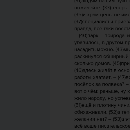
(31)людям нашим нужны
пожалейте. (33)теперь э
(35)и храм цены не име
(37)специалисты приезж
правда, всё-таки восст
– (40)парк – природа, 
убавилось, в другом п
насадить можно. (43)м
раскинулся обширный п
сколько домов. (45)пр
(46)здесь живёт в осно
работы хватает. – (47)
посёлок за полвека? – 
вот о чём: раньше, ну
жило народу, но успев
(51)ещё и плотину чин
обихаживали. (52)а теп
желания нет? – (53)а эт
всё ваше писательское