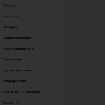
Физика
Биология
История
Обществознание
Окружающий мир
География
Українська мова
Информатика
Українська література
Қазақ тiлi