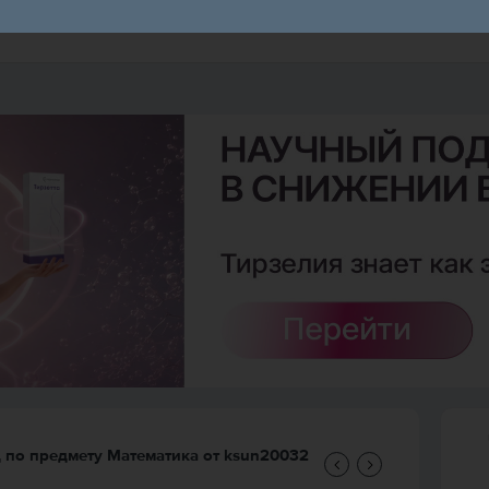
д по предмету
Математика
от
ksun20032