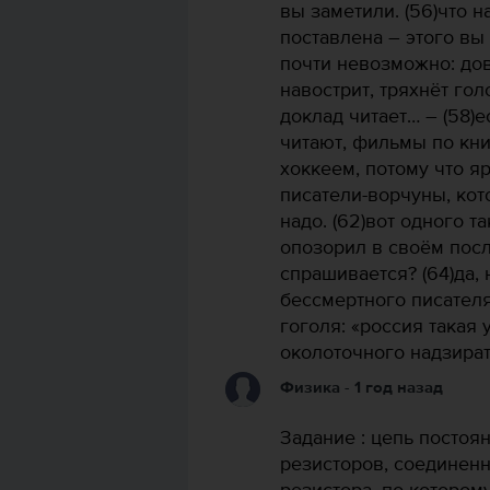
вы заметили. (56)что 
поставлена – этого вы 
почти невозможно: дов
навострит, тряхнёт гол
доклад читает… – (58)е
читают, фильмы по кни
хоккеем, потому что я
писатели-ворчуны, кот
надо. (62)вот одного т
опозорил в своём посл
спрашивается? (64)да,
бессмертного писател
гоголя: «россия такая 
околоточного надзират
Физика
- 1 год назад
Задание : цепь постоя
резисторов, соединенн