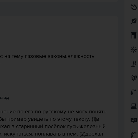
сс на тему газовые законы.влажность
о
назад
нение по егэ по русскому не могу понять
бы пример увидеть по этому тексту. (1)в
ехал в старинный посёлок гусь-железный
 искупаться, поплавать в нём. (2)доехал