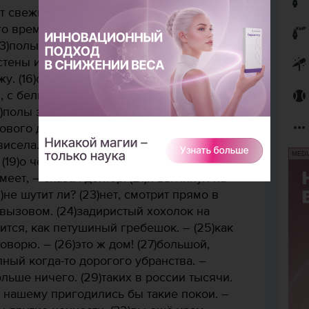
 свежий ветерок. – (11)сохранилась хоть
о времени? – спросил я. – (12)с полами,
13)полы, двери и прочее – всё
 стены и потолок сохранились в одном
жу. (16)он ввёл меня в зал, кажется, в
 с белыми строгими пилястрами, с
7)полы здесь были, говорят, из наборного
хового дерева с бронзовой инкрустацией,
села. – (18)жалко, – говорю, – что не
MEDI
 (19)о чём жалеть? (20)архитектурной
меет, – сказал доктор. (21)я взглянул на
)не шутит ли? (23)нет, смотрит прямо в
 вызовом. (24)задиристый хохолок на
ся, как петушиный гребешок. – (25)как
оворю. – (26)это ж дом! (27)большой,
лный когда-то дорогого убранства. –
ольше ничего. (29)таких в россии тысячи.
ду нашему пригодились бы такие покои. –