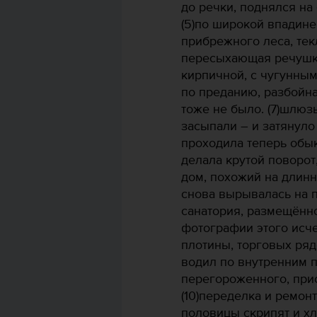
до речки, поднялся на бу
(5)по широкой впадин
прибрежного леса, текл
пересыхающая речушка.
кирпичной, с чугунным
по преданию, разбойн
тоже не было. (7)шлюз
засыпали – и затянуло 
проходила теперь обы
делала крутой поворот
дом, похожий на длин
снова вырывалась на п
санатория, размещённо
фотографии этого исч
плотины, торговых ряд
водил по внутренним 
перегороженного, при
(10)переделка и ремон
половицы скрипят и хл