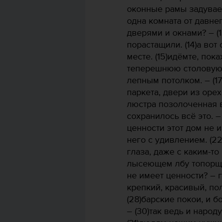
оконные рамы задувает
одна комната от давнег
дверями и окнами? – (
порастащили. (14)а вот
месте. (15)идёмте, пока
теперешнюю столовую,
лепным потолком. – (1
паркета, двери из оре
люстра позолоченная ви
сохранилось всё это. –
ценности этот дом не и
него с удивлением. (22
глаза, даже с каким-то
лысеющем лбу топорщит
не имеет ценности? – г
крепкий, красивый, по
(28)барские покои, и б
– (30)так ведь и наро