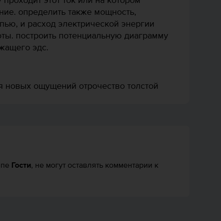
 проходит этот ток или на котором
ние. определить также мощность,
пью, и расход электрической энергии
оты. построить потенциальную диаграмму
жащего эдс.
я новых ощущений отрочество толстой
Гости
ппе
, не могут оставлять комментарии к