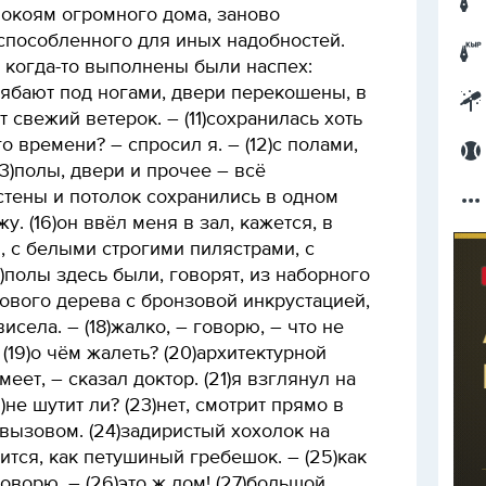
покоям огромного дома, заново
способленного для иных надобностей.
т когда-то выполнены были наспех:
ябают под ногами, двери перекошены, в
 свежий ветерок. – (11)сохранилась хоть
о времени? – спросил я. – (12)с полами,
13)полы, двери и прочее – всё
 стены и потолок сохранились в одном
жу. (16)он ввёл меня в зал, кажется, в
 с белыми строгими пилястрами, с
7)полы здесь были, говорят, из наборного
хового дерева с бронзовой инкрустацией,
села. – (18)жалко, – говорю, – что не
 (19)о чём жалеть? (20)архитектурной
меет, – сказал доктор. (21)я взглянул на
)не шутит ли? (23)нет, смотрит прямо в
 вызовом. (24)задиристый хохолок на
ся, как петушиный гребешок. – (25)как
оворю. – (26)это ж дом! (27)большой,