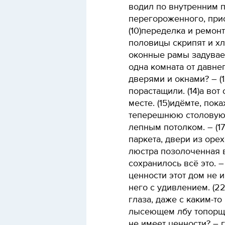
водил по внутренним 
перегороженного, при
(10)переделка и ремон
половицы скрипят и хл
оконные рамы задувает
одна комната от давнег
дверями и окнами? – (
порастащили. (14)а вот
месте. (15)идёмте, пока
теперешнюю столовую,
лепным потолком. – (1
паркета, двери из оре
люстра позолоченная ви
сохранилось всё это. –
ценности этот дом не и
него с удивлением. (22
глаза, даже с каким-то
лысеющем лбу топорщит
не имеет ценности? – г