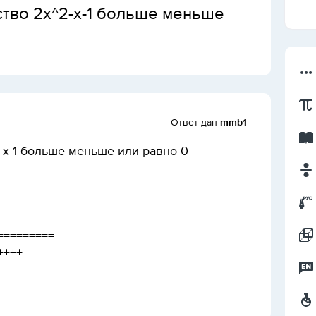
тво 2x^2-x-1 больше меньше
Ответ дан
mmb1
-x-1 больше меньше или равно 0
=========
+++++