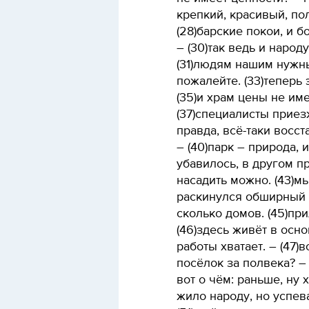
крепкий, красивый, по
(28)барские покои, и б
– (30)так ведь и наро
(31)людям нашим нужны
пожалейте. (33)теперь э
(35)и храм цены не име
(37)специалисты приезж
правда, всё-таки восст
– (40)парк – природа, 
убавилось, в другом п
насадить можно. (43)м
раскинулся обширный п
сколько домов. (45)пр
(46)здесь живёт в осно
работы хватает. – (47)
посёлок за полвека? – 
вот о чём: раньше, ну
жило народу, но успев