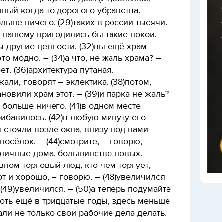
лный когда-то дорогого убранства. –
ольше ничего. (29)таких в россии тысячи.
ду нашему пригодились бы такие покои. –
 другие ценности. (32)вы ещё храм
то модно. – (34)а что, не жаль храма? –
ет. (36)архитектура путаная.
али, говорят – эклектика. (38)потом,
ановили храм этот. – (39)и парка не жаль?
и больше ничего. (41)в одном месте
рибавилось. (42)в любую минуту его
ы стояли возле окна, внизу под нами
осёлок. – (44)смотрите, – говорю, –
иличные дома, большинство новых. –
вном торговый люд, кто чем торгует,
вот и хорошо, – говорю. – (48)увеличился
(49)увеличился. – (50)а теперь подумайте
 хоть ещё в тридцатые годы, здесь меньше
али не только свои рабочие дела делать.