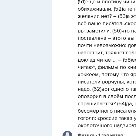
(51)ещё и плотину чин
обихаживали. (52)а теп
желания нет? – (53)а эт
всё ваше писательское
вы заметили. (56)что 
поставлена – этого вы 
почти невозможно: дов
навострит, тряхнёт гол
доклад читает… – (58)е
читают, фильмы по кни
хоккеем, потому что я
писатели-ворчуны, кот
надо. (62)вот одного т
опозорил в своём посл
спрашивается? (64)да,
бессмертного писател
гоголя: «россия такая 
околоточного надзират
Физика
- 1 год назад