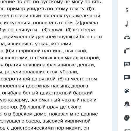
нение по егэ по русскому не могу понять
бы пример увидеть по этому тексту. (1)в
ехал в старинный посёлок гусь-железный
 искупаться, поплавать в нём. (2)доехал
гор, глянул и... (3)о ужас! (4)нет озера.
е, окаймлённой дальней опушкой бывшего
а, извиваясь, узкая, местами
 (6)и старинной плотины, высокой,
и шлюзами, в тёмных казематах которой,
ая братия чеканила фальшивые деньги,
ы, регулировавшие сток, убрали,
озеро тиной да ряской. (8)на месте этом
кновенная дорожная насыпь; дорога
, огибала белый двухэтажный барский
ную казарму, заломанный чахлый парк и
ростор. (9)главный врач детского
го в барском доме, показал мне давние
езнувшего озера, высокой кирпичной
ов с доисторическими портиками, он