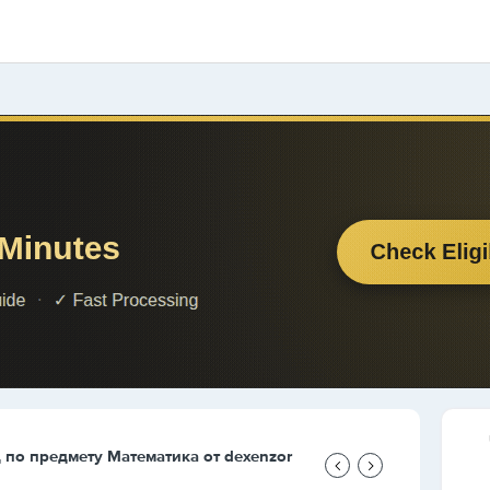
д по предмету
Математика
от
dexenzor