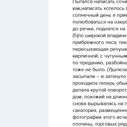
Пытался написать сочи
как,написать хотелось 
солнечный день я при
полюбоваться на озеро,
до речки, поднялся на бу
(5)по широкой впадин
прибрежного леса, текл
пересыхающая речушка.
кирпичной, с чугунным
по преданию, разбойн
тоже не было. (7)шлюз
засыпали – и затянуло 
проходила теперь обы
делала крутой поворот
дом, похожий на длин
снова вырывалась на п
санатория, размещённо
фотографии этого исч
плотины, торговых ряд