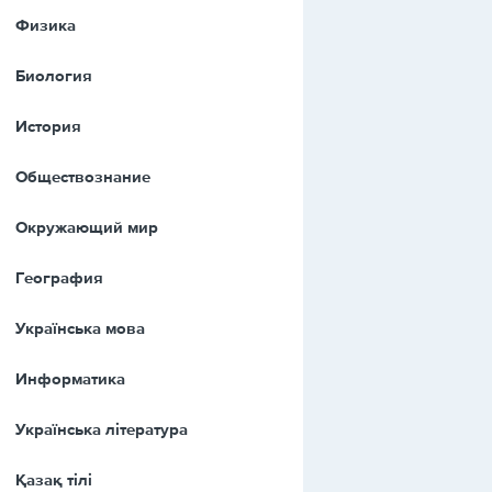
Физика
Биология
История
Обществознание
Окружающий мир
География
Українська мова
Информатика
Українська література
Қазақ тiлi