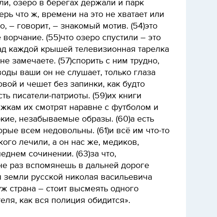
или, озеро в берегах держали и парк
ерь что ж, времени на это не хватает или
о, – говорит, – знакомый мотив. (54)это
 ворчание. (55)что озеро спустили – это
над каждой крышей телевизионная тарелка
не замечаете. (57)спорить с ним трудно,
оды ваши он не слушает, только глаза
овой и чешет без запинки, как будто
сть писатели-патриоты. (59)их книги
жкам их смотрят наравне с футболом и
ркие, незабываемые образы. (60)а есть
орые всем недовольны. (61)и всё им что-то
акого лечили, а он нас же, медиков,
еднем сочинении. (63)за что,
 не раз вспомянешь в дальней дороге
я земли русской николая васильевича
уж страна – стоит высмеять одного
еля, как вся полиция обидится».