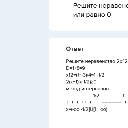
Решите неравенс
или равно 0
Ответ
Решите неравенство 2x^2
D=1+8=9
x12=(1+-3)/4=1 -1/2
2(x+1)(x-1/2)≥0
метод интервалов
==========-1/2=========1=
+++++++++++ -------------- 
x=(-oo -1/2]U[1 +oo)