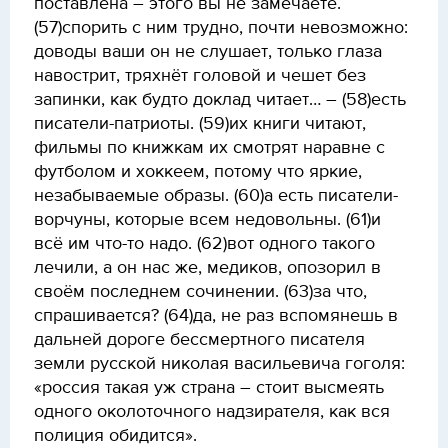
поставлена – этого вы не замечаете.
(57)спорить с ним трудно, почти невозможно:
доводы ваши он не слушает, только глаза
навострит, тряхнёт головой и чешет без
запинки, как будто доклад читает… – (58)есть
писатели-патриоты. (59)их книги читают,
фильмы по книжкам их смотрят наравне с
футболом и хоккеем, потому что яркие,
незабываемые образы. (60)а есть писатели-
ворчуны, которые всем недовольны. (61)и
всё им что-то надо. (62)вот одного такого
лечили, а он нас же, медиков, опозорил в
своём последнем сочинении. (63)за что,
спрашивается? (64)да, не раз вспомянешь в
дальней дороге бессмертного писателя
земли русской николая васильевича гоголя:
«россия такая уж страна – стоит высмеять
одного околоточного надзирателя, как вся
полиция обидится».