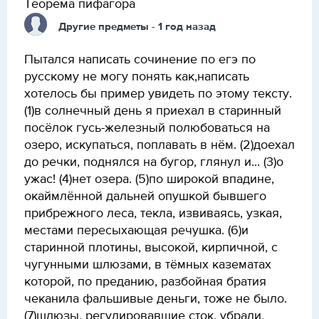
Теорема пифагора
Другие предметы
- 1 год назад
Пытался написать сочинение по егэ по
русскому не могу понять как,написать
хотелось бы пример увидеть по этому тексту.
(1)в солнечный день я приехал в старинный
посёлок гусь-железный полюбоваться на
озеро, искупаться, поплавать в нём. (2)доехал
до речки, поднялся на бугор, глянул и... (3)о
ужас! (4)нет озера. (5)по широкой впадине,
окаймлённой дальней опушкой бывшего
прибрежного леса, текла, извиваясь, узкая,
местами пересыхающая речушка. (6)и
старинной плотины, высокой, кирпичной, с
чугунными шлюзами, в тёмных казематах
которой, по преданию, разбойная братия
чеканила фальшивые деньги, тоже не было.
(7)шлюзы, регулировавшие сток, убрали,