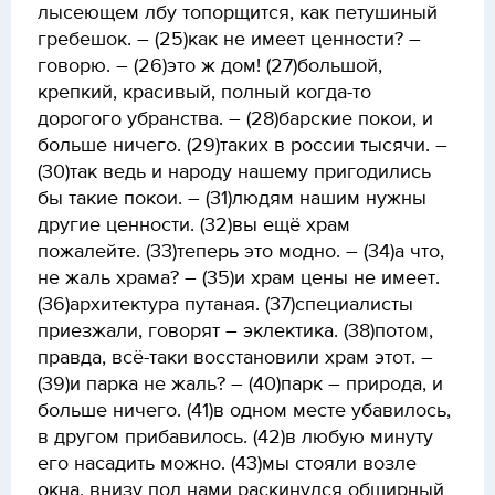
лысеющем лбу топорщится, как петушиный
гребешок. – (25)как не имеет ценности? –
говорю. – (26)это ж дом! (27)большой,
крепкий, красивый, полный когда-то
дорогого убранства. – (28)барские покои, и
больше ничего. (29)таких в россии тысячи. –
(30)так ведь и народу нашему пригодились
бы такие покои. – (31)людям нашим нужны
другие ценности. (32)вы ещё храм
пожалейте. (33)теперь это модно. – (34)а что,
не жаль храма? – (35)и храм цены не имеет.
(36)архитектура путаная. (37)специалисты
приезжали, говорят – эклектика. (38)потом,
правда, всё-таки восстановили храм этот. –
(39)и парка не жаль? – (40)парк – природа, и
больше ничего. (41)в одном месте убавилось,
в другом прибавилось. (42)в любую минуту
его насадить можно. (43)мы стояли возле
окна, внизу под нами раскинулся обширный