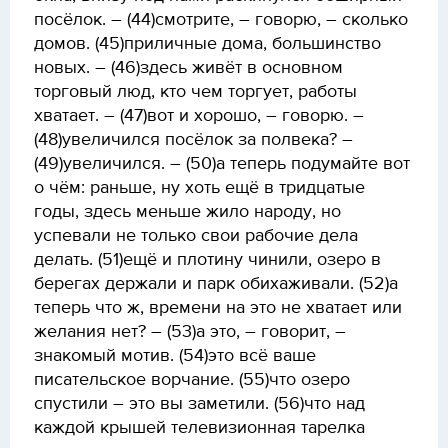
посёлок. – (44)смотрите, – говорю, – сколько
домов. (45)приличные дома, большинство
новых. – (46)здесь живёт в основном
торговый люд, кто чем торгует, работы
хватает. – (47)вот и хорошо, – говорю. –
(48)увеличился посёлок за полвека? –
(49)увеличился. – (50)а теперь подумайте вот
о чём: раньше, ну хоть ещё в тридцатые
годы, здесь меньше жило народу, но
успевали не только свои рабочие дела
делать. (51)ещё и плотину чинили, озеро в
берегах держали и парк обихаживали. (52)а
теперь что ж, времени на это не хватает или
желания нет? – (53)а это, – говорит, –
знакомый мотив. (54)это всё ваше
писательское ворчание. (55)что озеро
спустили – это вы заметили. (56)что над
каждой крышей телевизионная тарелка