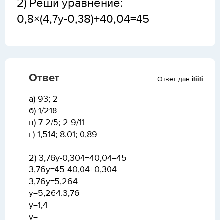
2) Реши уравнение:
0,8×(4,7у-0,38)+40,04=45
Ответ
Ответ дан
iliili
а) 93; 2
б) 1/218
в) 7 2/5; 2 9/11
г) 1,514; 8.01; 0,89
2) 3,76y-0,304+40,04=45
3,76y=45-40,04+0,304
3,76y=5,264
y=5,264:3,76
y=1,4
y=