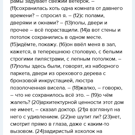
рамы задувает свежий ветерок. –
(11)сохранилась хоть одна комната от давнего
времени? – спросил я. – (12)с полами,
дверями и окнами? – (13)полы, двери и
прочее – всё порастащили. (14)а вот стены и
потолок сохранились в одном месте.
(15)идёмте, покажу. (16)он ввёл меня в зал,
кажется, в теперешнюю столовую, с белыми
строгими пилястрами, с лепным потолком. –
(17)полы здесь были, говорят, из наборного
паркета, двери из орехового дерева с
бронзовой инкрустацией, люстра
позолоченная висела. – (18)жалко, – говорю,
– что не сохранилось всё это. – (19)о чём
жалеть? (20)архитектурной ценности этот дом
не имеет, – сказал доктор. (21)я взглянул на
него с удивлением. (22)не шутит ли? (23)нет,
смотрит прямо в глаза, даже с каким-то
вызовом. (24)задиристый хохолок на