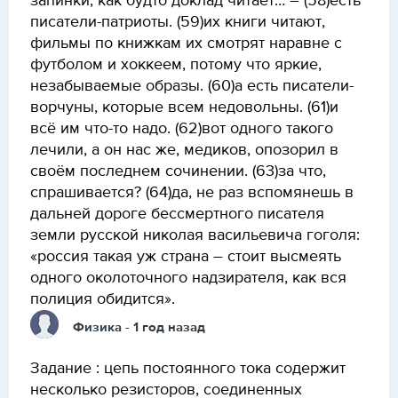
запинки, как будто доклад читает… – (58)есть
писатели-патриоты. (59)их книги читают,
фильмы по книжкам их смотрят наравне с
футболом и хоккеем, потому что яркие,
незабываемые образы. (60)а есть писатели-
ворчуны, которые всем недовольны. (61)и
всё им что-то надо. (62)вот одного такого
лечили, а он нас же, медиков, опозорил в
своём последнем сочинении. (63)за что,
спрашивается? (64)да, не раз вспомянешь в
дальней дороге бессмертного писателя
земли русской николая васильевича гоголя:
«россия такая уж страна – стоит высмеять
одного околоточного надзирателя, как вся
полиция обидится».
Физика
- 1 год назад
Задание : цепь постоянного тока содержит
несколько резисторов, соединенных