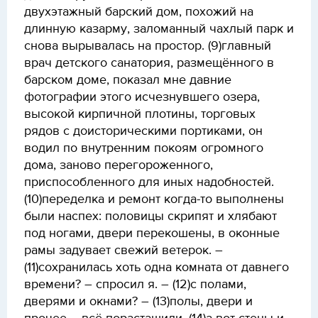
двухэтажный барский дом, похожий на
длинную казарму, заломанный чахлый парк и
снова вырывалась на простор. (9)главный
врач детского санатория, размещённого в
барском доме, показал мне давние
фотографии этого исчезнувшего озера,
высокой кирпичной плотины, торговых
рядов с доисторическими портиками, он
водил по внутренним покоям огромного
дома, заново перегороженного,
приспособленного для иных надобностей.
(10)переделка и ремонт когда-то выполнены
были наспех: половицы скрипят и хлябают
под ногами, двери перекошены, в оконные
рамы задувает свежий ветерок. –
(11)сохранилась хоть одна комната от давнего
времени? – спросил я. – (12)с полами,
дверями и окнами? – (13)полы, двери и