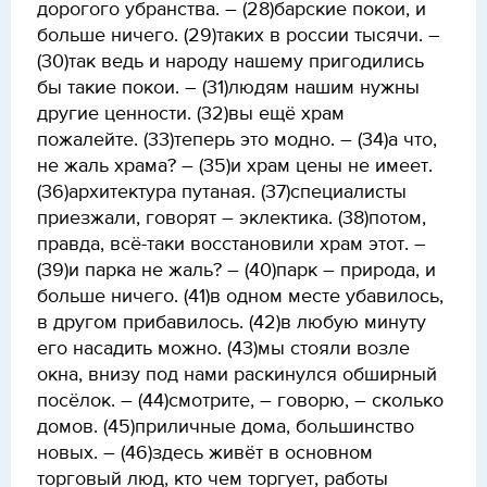
дорогого убранства. – (28)барские покои, и
больше ничего. (29)таких в россии тысячи. –
(30)так ведь и народу нашему пригодились
бы такие покои. – (31)людям нашим нужны
другие ценности. (32)вы ещё храм
пожалейте. (33)теперь это модно. – (34)а что,
не жаль храма? – (35)и храм цены не имеет.
(36)архитектура путаная. (37)специалисты
приезжали, говорят – эклектика. (38)потом,
правда, всё-таки восстановили храм этот. –
(39)и парка не жаль? – (40)парк – природа, и
больше ничего. (41)в одном месте убавилось,
в другом прибавилось. (42)в любую минуту
его насадить можно. (43)мы стояли возле
окна, внизу под нами раскинулся обширный
посёлок. – (44)смотрите, – говорю, – сколько
домов. (45)приличные дома, большинство
новых. – (46)здесь живёт в основном
торговый люд, кто чем торгует, работы