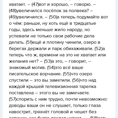
хватает. – (47)вот и хорошо, – говорю. –
(48)увеличился посёлок за полвека? –
(49)увеличился. – (50)а теперь подумайте вот
о чём: раньше, ну хоть ещё в тридцатые
годы, здесь меньше жило народу, но
успевали не только свои рабочие дела
делать. (51)ещё и плотину чинили, озеро в
берегах держали и парк обихаживали. (52)а
теперь что ж, времени на это не хватает или
желания нет? – (53)а это, – говорит, –
знакомый мотив. (54)это всё ваше
писательское ворчание. (55)что озеро
спустили – это вы заметили. (56)что над
каждой крышей телевизионная тарелка
поставлена – этого вы не замечаете.
(57)спорить с ним трудно, почти невозможно:
доводы ваши он не слушает, только глаза
навострит, тряхнёт головой и чешет без