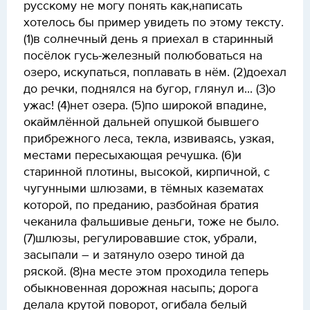
русскому не могу понять как,написать
хотелось бы пример увидеть по этому тексту.
(1)в солнечный день я приехал в старинный
посёлок гусь-железный полюбоваться на
озеро, искупаться, поплавать в нём. (2)доехал
до речки, поднялся на бугор, глянул и... (3)о
ужас! (4)нет озера. (5)по широкой впадине,
окаймлённой дальней опушкой бывшего
прибрежного леса, текла, извиваясь, узкая,
местами пересыхающая речушка. (6)и
старинной плотины, высокой, кирпичной, с
чугунными шлюзами, в тёмных казематах
которой, по преданию, разбойная братия
чеканила фальшивые деньги, тоже не было.
(7)шлюзы, регулировавшие сток, убрали,
засыпали – и затянуло озеро тиной да
ряской. (8)на месте этом проходила теперь
обыкновенная дорожная насыпь; дорога
делала крутой поворот, огибала белый