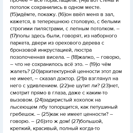
прочее – всё порастащили. (14)а вот стены и
потолок сохранились в одном месте.
(15)идёмте, покажу. (16)он ввёл меня в зал,
кажется, в теперешнюю столовую, с белыми
строгими пилястрами, с лепным потолком. –
(17)полы здесь были, говорят, из наборного
паркета, двери из орехового дерева с
бронзовой инкрустацией, люстра
позолоченная висела. – (18)жалко, – говорю,
– что не сохранилось всё это. – (19)о чём
жалеть? (20)архитектурной ценности этот дом
не имеет, – сказал доктор. (21)я взглянул на
него с удивлением. (22)не шутит ли? (23)нет,
смотрит прямо в глаза, даже с каким-то
вызовом. (24)задиристый хохолок на
лысеющем лбу топорщится, как петушиный
гребешок. – (25)как не имеет ценности? –
говорю. – (26)это ж дом! (27)большой,
крепкий, красивый, полный когда-то