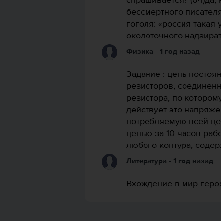
спрашивается? (64)да,
бессмертного писател
гоголя: «россия такая 
околоточного надзират
Физика
- 1 год назад
Задание : цепь постоя
резисторов, соединенн
резистора, по которому
действует это напряже
потребляемую всей це
цепью за 10 часов раб
любого контура, содер
Литература
- 1 год назад
Вхождение в мир геро