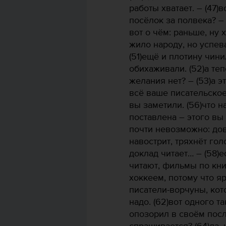
работы хватает. – (47)
посёлок за полвека? – 
вот о чём: раньше, ну
жило народу, но успев
(51)ещё и плотину чин
обихаживали. (52)а теп
желания нет? – (53)а эт
всё ваше писательское
вы заметили. (56)что 
поставлена – этого вы 
почти невозможно: дов
навострит, тряхнёт гол
доклад читает… – (58)е
читают, фильмы по кни
хоккеем, потому что я
писатели-ворчуны, кот
надо. (62)вот одного т
опозорил в своём посл