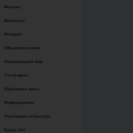
Физика
Биология
История
Обществознание
Окружающий мир
География
Українська мова
Информатика
Українська література
Қазақ тiлi