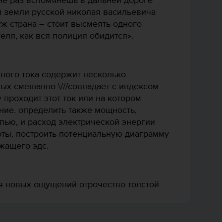
 не раз вспомянешь в дальней дороге
я земли русской николая васильевича
уж страна – стоит высмеять одного
еля, как вся полиция обидится».
нного тока содержит несколько
ых смешанно \///совпадает с индексом
 проходит этот ток или на котором
ние. определить также мощность,
пью, и расход электрической энергии
оты. построить потенциальную диаграмму
жащего эдс.
я новых ощущений отрочество толстой