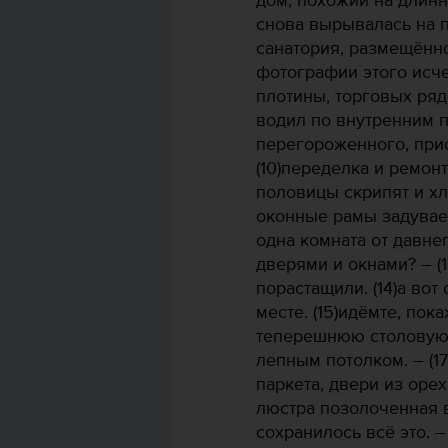
дом, похожий на длин
снова вырывалась на п
санатория, размещённо
фотографии этого исч
плотины, торговых ряд
водил по внутренним 
перегороженного, при
(10)переделка и ремон
половицы скрипят и хл
оконные рамы задувает
одна комната от давнег
дверями и окнами? – (
порастащили. (14)а вот
месте. (15)идёмте, пока
теперешнюю столовую,
лепным потолком. – (1
паркета, двери из оре
люстра позолоченная ви
сохранилось всё это. –