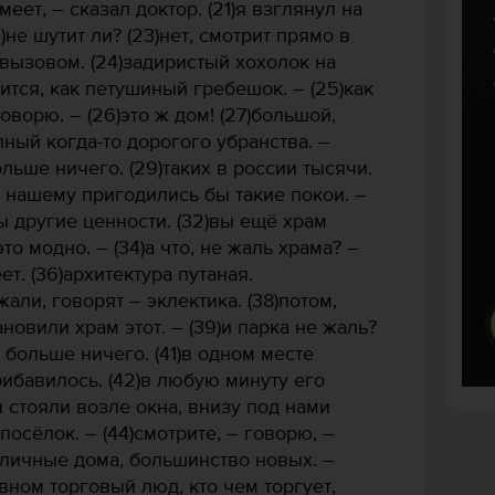
меет, – сказал доктор. (21)я взглянул на
)не шутит ли? (23)нет, смотрит прямо в
 вызовом. (24)задиристый хохолок на
ся, как петушиный гребешок. – (25)как
оворю. – (26)это ж дом! (27)большой,
лный когда-то дорогого убранства. –
ольше ничего. (29)таких в россии тысячи.
ду нашему пригодились бы такие покои. –
 другие ценности. (32)вы ещё храм
то модно. – (34)а что, не жаль храма? –
ет. (36)архитектура путаная.
али, говорят – эклектика. (38)потом,
ановили храм этот. – (39)и парка не жаль?
и больше ничего. (41)в одном месте
рибавилось. (42)в любую минуту его
ы стояли возле окна, внизу под нами
осёлок. – (44)смотрите, – говорю, –
иличные дома, большинство новых. –
вном торговый люд, кто чем торгует,