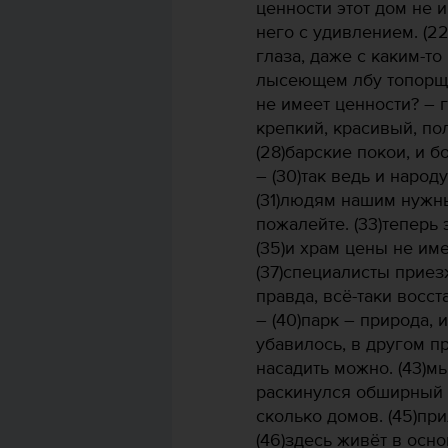
ценности этот дом не и
него с удивлением. (22
глаза, даже с каким-то
лысеющем лбу топорщит
не имеет ценности? – г
крепкий, красивый, по
(28)барские покои, и б
– (30)так ведь и наро
(31)людям нашим нужны
пожалейте. (33)теперь э
(35)и храм цены не име
(37)специалисты приезж
правда, всё-таки восст
– (40)парк – природа, 
убавилось, в другом п
насадить можно. (43)м
раскинулся обширный п
сколько домов. (45)пр
(46)здесь живёт в осно