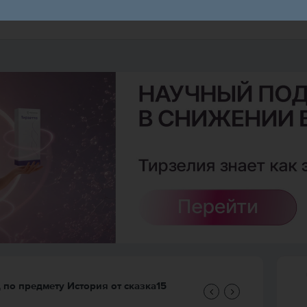
д по предмету
История
от
сказка15