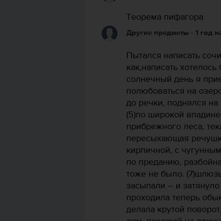
Теорема пифагора
Другие предметы
- 1 год 
Пытался написать сочи
как,написать хотелось 
солнечный день я при
полюбоваться на озеро,
до речки, поднялся на бу
(5)по широкой впадин
прибрежного леса, текл
пересыхающая речушка.
кирпичной, с чугунным
по преданию, разбойн
тоже не было. (7)шлюз
засыпали – и затянуло 
проходила теперь обы
делала крутой поворот