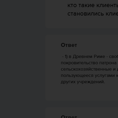
кто такие клиен
становились кли
Ответ
- 1) в Древнем Риме - св
покровительство патрона
сельскохозяйственные и д
пользующееся услугами ю
других учреждений.
Ответ