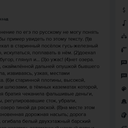
назад
нение по егэ по русскому не могу понять
бы пример увидеть по этому тексту. (1)в
ехал в старинный посёлок гусь-железный
 искупаться, поплавать в нём. (2)доехал
гор, глянул и... (3)о ужас! (4)нет озера.
е, окаймлённой дальней опушкой бывшего
а, извиваясь, узкая, местами
 (6)и старинной плотины, высокой,
и шлюзами, в тёмных казематах которой,
ая братия чеканила фальшивые деньги,
ы, регулировавшие сток, убрали,
озеро тиной да ряской. (8)на месте этом
кновенная дорожная насыпь; дорога
, огибала белый двухэтажный барский