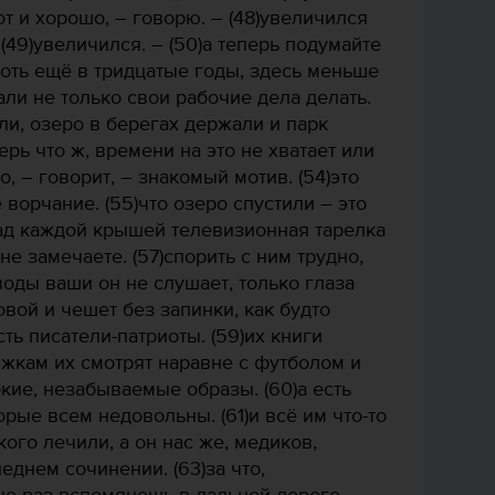
вот и хорошо, – говорю. – (48)увеличился
(49)увеличился. – (50)а теперь подумайте
 хоть ещё в тридцатые годы, здесь меньше
али не только свои рабочие дела делать.
или, озеро в берегах держали и парк
ерь что ж, времени на это не хватает или
о, – говорит, – знакомый мотив. (54)это
 ворчание. (55)что озеро спустили – это
над каждой крышей телевизионная тарелка
не замечаете. (57)спорить с ним трудно,
оды ваши он не слушает, только глаза
овой и чешет без запинки, как будто
сть писатели-патриоты. (59)их книги
жкам их смотрят наравне с футболом и
ркие, незабываемые образы. (60)а есть
орые всем недовольны. (61)и всё им что-то
акого лечили, а он нас же, медиков,
еднем сочинении. (63)за что,