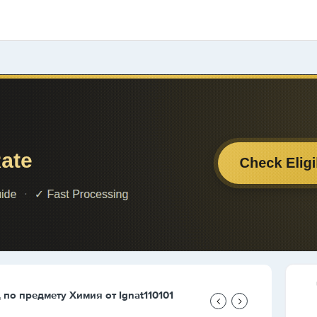
д по предмету
Химия
от
Ignat110101