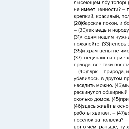
лысеющем лбу топорщит
не имеет ценности? – г
крепкий, красивый, по
(28)барские покои, и б
– (30)так ведь и наро
(31)людям нашим нужны
пожалейте. (33)теперь э
(35)и храм цены не име
(37)специалисты приезж
правда, всё-таки восст
– (40)парк – природа, 
убавилось, в другом п
насадить можно. (43)м
раскинулся обширный п
сколько домов. (45)пр
(46)здесь живёт в осно
работы хватает. – (47)
посёлок за полвека? – 
вот о чём: раньше, ну