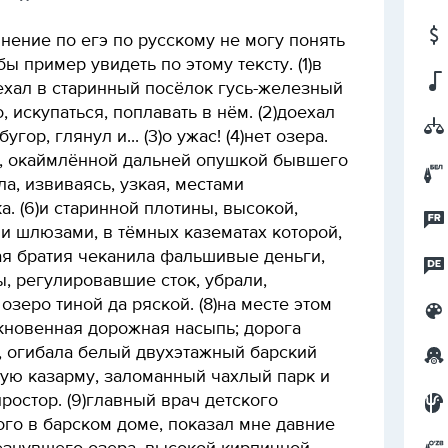
нение по егэ по русскому не могу понять
бы пример увидеть по этому тексту. (1)в
ехал в старинный посёлок гусь-железный
 искупаться, поплавать в нём. (2)доехал
гор, глянул и... (3)о ужас! (4)нет озера.
е, окаймлённой дальней опушкой бывшего
а, извиваясь, узкая, местами
 (6)и старинной плотины, высокой,
и шлюзами, в тёмных казематах которой,
ая братия чеканила фальшивые деньги,
ы, регулировавшие сток, убрали,
озеро тиной да ряской. (8)на месте этом
кновенная дорожная насыпь; дорога
, огибала белый двухэтажный барский
ную казарму, заломанный чахлый парк и
ростор. (9)главный врач детского
го в барском доме, показал мне давние