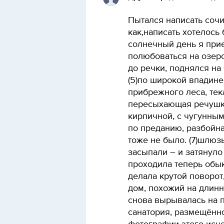
Пытался написать сочи
как,написать хотелось 
солнечный день я при
полюбоваться на озеро,
до речки, поднялся на бу
(5)по широкой впадин
прибрежного леса, текл
пересыхающая речушка.
кирпичной, с чугунным
по преданию, разбойн
тоже не было. (7)шлюз
засыпали – и затянуло 
проходила теперь обы
делала крутой поворот
дом, похожий на длин
снова вырывалась на п
санатория, размещённо