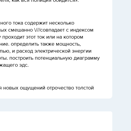
еля, как вся полиция обидится».
нного тока содержит несколько
ых смешанно \///совпадает с индексом
 проходит этот ток или на котором
ние. определить также мощность,
пью, и расход электрической энергии
оты. построить потенциальную диаграмму
жащего эдс.
я новых ощущений отрочество толстой