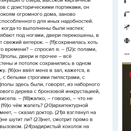
езнувшего озера, высокой кирпичной
ов с доисторическими портиками, он
покоям огромного дома, заново
способленного для иных надобностей.
т когда-то выполнены были наспех:
ябают под ногами, двери перекошены, в
 свежий ветерок. – (11)сохранилась хоть
о времени? – спросил я. – (12)с полами,
13)полы, двери и прочее – всё
 стены и потолок сохранились в одном
жу. (16)он ввёл меня в зал, кажется, в
 с белыми строгими пилястрами, с
7)полы здесь были, говорят, из наборного
хового дерева с бронзовой инкрустацией,
села. – (18)жалко, – говорю, – что не
 (19)о чём жалеть? (20)архитектурной
меет, – сказал доктор. (21)я взглянул на
)не шутит ли? (23)нет, смотрит прямо в
 вызовом. (24)задиристый хохолок на