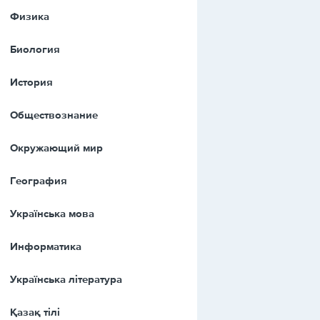
Физика
Биология
История
Обществознание
Окружающий мир
География
Українська мова
Информатика
Українська література
Қазақ тiлi