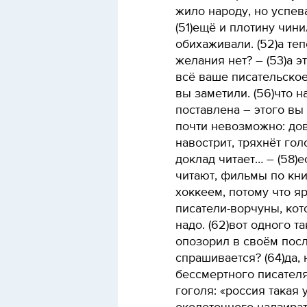
жило народу, но успев
(51)ещё и плотину чин
обихаживали. (52)а теп
желания нет? – (53)а эт
всё ваше писательское
вы заметили. (56)что 
поставлена – этого вы 
почти невозможно: дов
навострит, тряхнёт гол
доклад читает… – (58)е
читают, фильмы по кни
хоккеем, потому что я
писатели-ворчуны, кот
надо. (62)вот одного т
опозорил в своём посл
спрашивается? (64)да,
бессмертного писател
гоголя: «россия такая 