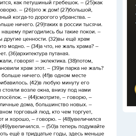
ся, как петушиный гребешок. – (25)как
оворю. – (26)это ж дом! (27)большой,
лный когда-то дорогого убранства. –
ольше ничего. (29)таких в россии тысячи.
ду нашему пригодились бы такие покои. –
 другие ценности. (32)вы ещё храм
то модно. – (34)а что, не жаль храма? –
ет. (36)архитектура путаная.
али, говорят – эклектика. (38)потом,
ановили храм этот. – (39)и парка не жаль?
и больше ничего. (41)в одном месте
рибавилось. (42)в любую минуту его
ы стояли возле окна, внизу под нами
осёлок. – (44)смотрите, – говорю, –
иличные дома, большинство новых. –
вном торговый люд, кто чем торгует,
вот и хорошо, – говорю. – (48)увеличился
(49)увеличился. – (50)а теперь подумайте
 хоть ещё в тридцатые годы, здесь меньше