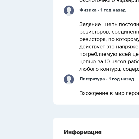
околоточного надзират
Физика
- 1 год назад
Задание : цепь постоя
резисторов, соединенн
резистора, по которому
действует это напряже
потребляемую всей це
цепью за 10 часов раб
любого контура, содер
Литература
- 1 год назад
Вхождение в мир геро
Информация