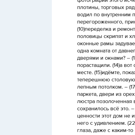
фотографии этого исч
плотины, торговых ряд
водил по внутренним 
перегороженного, при
(10)переделка и ремон
половицы скрипят и хл
оконные рамы задувает
одна комната от давнег
дверями и окнами? – (
порастащили. (14)а вот
месте. (15)идёмте, пока
теперешнюю столовую,
лепным потолком. – (1
паркета, двери из оре
люстра позолоченная ви
сохранилось всё это. –
ценности этот дом не и
него с удивлением. (22
глаза, даже с каким-то