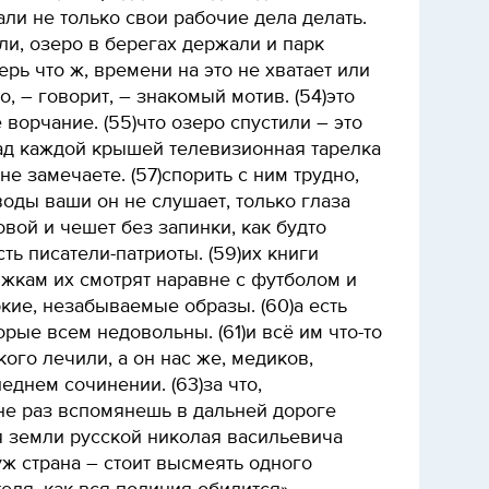
али не только свои рабочие дела делать.
или, озеро в берегах держали и парк
ерь что ж, времени на это не хватает или
о, – говорит, – знакомый мотив. (54)это
 ворчание. (55)что озеро спустили – это
над каждой крышей телевизионная тарелка
не замечаете. (57)спорить с ним трудно,
оды ваши он не слушает, только глаза
овой и чешет без запинки, как будто
сть писатели-патриоты. (59)их книги
жкам их смотрят наравне с футболом и
ркие, незабываемые образы. (60)а есть
орые всем недовольны. (61)и всё им что-то
акого лечили, а он нас же, медиков,
еднем сочинении. (63)за что,
 не раз вспомянешь в дальней дороге
я земли русской николая васильевича
уж страна – стоит высмеять одного