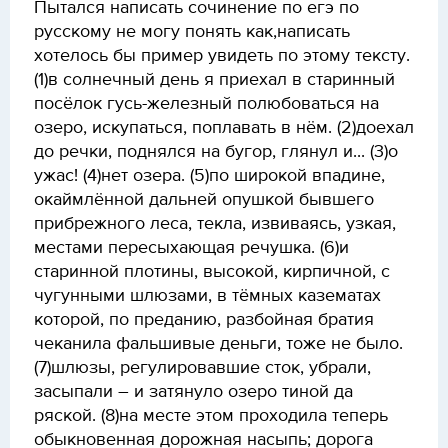
Пытался написать сочинение по егэ по
русскому не могу понять как,написать
хотелось бы пример увидеть по этому тексту.
(1)в солнечный день я приехал в старинный
посёлок гусь-железный полюбоваться на
озеро, искупаться, поплавать в нём. (2)доехал
до речки, поднялся на бугор, глянул и... (3)о
ужас! (4)нет озера. (5)по широкой впадине,
окаймлённой дальней опушкой бывшего
прибрежного леса, текла, извиваясь, узкая,
местами пересыхающая речушка. (6)и
старинной плотины, высокой, кирпичной, с
чугунными шлюзами, в тёмных казематах
которой, по преданию, разбойная братия
чеканила фальшивые деньги, тоже не было.
(7)шлюзы, регулировавшие сток, убрали,
засыпали – и затянуло озеро тиной да
ряской. (8)на месте этом проходила теперь
обыкновенная дорожная насыпь; дорога