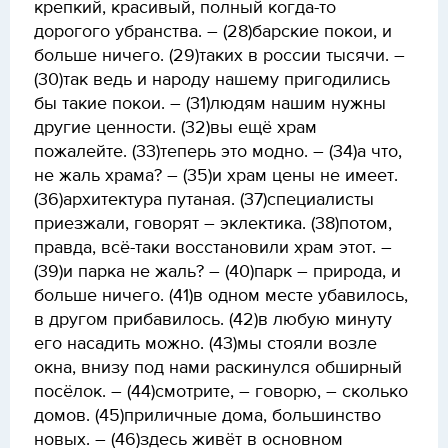
крепкий, красивый, полный когда-то
дорогого убранства. – (28)барские покои, и
больше ничего. (29)таких в россии тысячи. –
(30)так ведь и народу нашему пригодились
бы такие покои. – (31)людям нашим нужны
другие ценности. (32)вы ещё храм
пожалейте. (33)теперь это модно. – (34)а что,
не жаль храма? – (35)и храм цены не имеет.
(36)архитектура путаная. (37)специалисты
приезжали, говорят – эклектика. (38)потом,
правда, всё-таки восстановили храм этот. –
(39)и парка не жаль? – (40)парк – природа, и
больше ничего. (41)в одном месте убавилось,
в другом прибавилось. (42)в любую минуту
его насадить можно. (43)мы стояли возле
окна, внизу под нами раскинулся обширный
посёлок. – (44)смотрите, – говорю, – сколько
домов. (45)приличные дома, большинство
новых. – (46)здесь живёт в основном