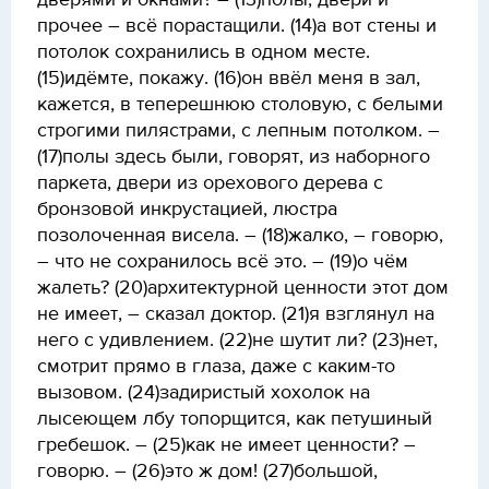
дверями и окнами? – (13)полы, двери и
прочее – всё порастащили. (14)а вот стены и
потолок сохранились в одном месте.
(15)идёмте, покажу. (16)он ввёл меня в зал,
кажется, в теперешнюю столовую, с белыми
строгими пилястрами, с лепным потолком. –
(17)полы здесь были, говорят, из наборного
паркета, двери из орехового дерева с
бронзовой инкрустацией, люстра
позолоченная висела. – (18)жалко, – говорю,
– что не сохранилось всё это. – (19)о чём
жалеть? (20)архитектурной ценности этот дом
не имеет, – сказал доктор. (21)я взглянул на
него с удивлением. (22)не шутит ли? (23)нет,
смотрит прямо в глаза, даже с каким-то
вызовом. (24)задиристый хохолок на
лысеющем лбу топорщится, как петушиный
гребешок. – (25)как не имеет ценности? –
говорю. – (26)это ж дом! (27)большой,