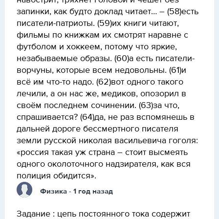
навострит, тряхнёт головой и чешет без
запинки, как будто доклад читает… – (58)есть
писатели-патриоты. (59)их книги читают,
фильмы по книжкам их смотрят наравне с
футболом и хоккеем, потому что яркие,
незабываемые образы. (60)а есть писатели-
ворчуны, которые всем недовольны. (61)и
всё им что-то надо. (62)вот одного такого
лечили, а он нас же, медиков, опозорил в
своём последнем сочинении. (63)за что,
спрашивается? (64)да, не раз вспомянешь в
дальней дороге бессмертного писателя
земли русской николая васильевича гоголя:
«россия такая уж страна – стоит высмеять
одного околоточного надзирателя, как вся
полиция обидится».
Физика
- 1 год назад
Задание : цепь постоянного тока содержит