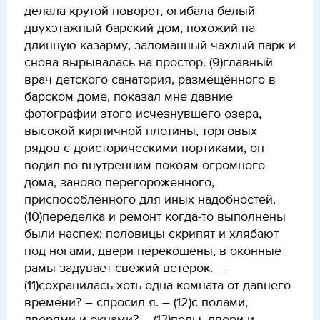
делала крутой поворот, огибала белый
двухэтажный барский дом, похожий на
длинную казарму, заломанный чахлый парк и
снова вырывалась на простор. (9)главный
врач детского санатория, размещённого в
барском доме, показал мне давние
фотографии этого исчезнувшего озера,
высокой кирпичной плотины, торговых
рядов с доисторическими портиками, он
водил по внутренним покоям огромного
дома, заново перегороженного,
приспособленного для иных надобностей.
(10)переделка и ремонт когда-то выполнены
были наспех: половицы скрипят и хлябают
под ногами, двери перекошены, в оконные
рамы задувает свежий ветерок. –
(11)сохранилась хоть одна комната от давнего
времени? – спросил я. – (12)с полами,