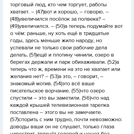
торговый люд, кто чем торгует, работы
хватает. – (47)вот и хорошо, – говорю. –
(48)увеличился посёлок за полвека? –
(49)увеличился. – (50)а теперь подумайте вот
о чём: раньше, ну хоть ещё в тридцатые
годы, здесь меньше жило народу, но
успевали не только свои рабочие дела
делать. (51)ещё и плотину чинили, озеро в
берегах держали и парк обихаживали. (52)а
теперь что ж, времени на это не хватает или
желания нет? – (53)а это, – говорит, –
знакомый мотив. (54)это всё ваше
писательское ворчание. (55)что озеро
спустили – это вы заметили. (56)что над
каждой крышей телевизионная тарелка
поставлена – этого вы не замечаете.
(57)спорить с ним трудно, почти невозможно:
доводы ваши он не слушает, только глаза