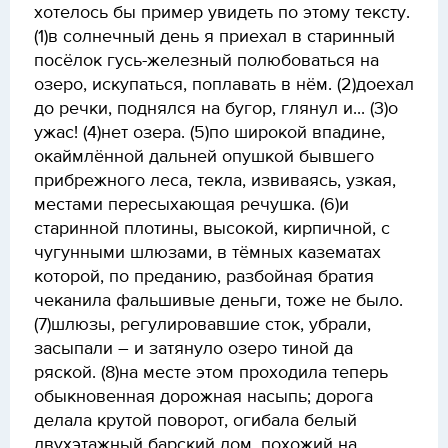
хотелось бы пример увидеть по этому тексту.
(1)в солнечный день я приехал в старинный
посёлок гусь-железный полюбоваться на
озеро, искупаться, поплавать в нём. (2)доехал
до речки, поднялся на бугор, глянул и... (3)о
ужас! (4)нет озера. (5)по широкой впадине,
окаймлённой дальней опушкой бывшего
прибрежного леса, текла, извиваясь, узкая,
местами пересыхающая речушка. (6)и
старинной плотины, высокой, кирпичной, с
чугунными шлюзами, в тёмных казематах
которой, по преданию, разбойная братия
чеканила фальшивые деньги, тоже не было.
(7)шлюзы, регулировавшие сток, убрали,
засыпали – и затянуло озеро тиной да
ряской. (8)на месте этом проходила теперь
обыкновенная дорожная насыпь; дорога
делала крутой поворот, огибала белый
двухэтажный барский дом, похожий на