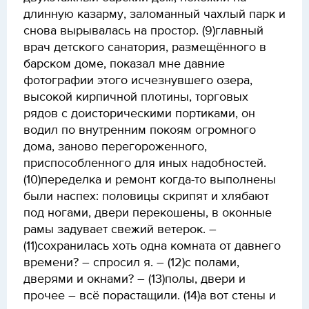
длинную казарму, заломанный чахлый парк и
снова вырывалась на простор. (9)главный
врач детского санатория, размещённого в
барском доме, показал мне давние
фотографии этого исчезнувшего озера,
высокой кирпичной плотины, торговых
рядов с доисторическими портиками, он
водил по внутренним покоям огромного
дома, заново перегороженного,
приспособленного для иных надобностей.
(10)переделка и ремонт когда-то выполнены
были наспех: половицы скрипят и хлябают
под ногами, двери перекошены, в оконные
рамы задувает свежий ветерок. –
(11)сохранилась хоть одна комната от давнего
времени? – спросил я. – (12)с полами,
дверями и окнами? – (13)полы, двери и
прочее – всё порастащили. (14)а вот стены и