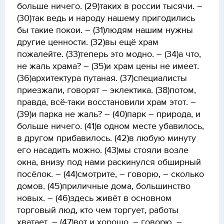
больше ничего. (29)таких в россии тысячи. –
(30)так ведь и народу нашему пригодились
бы такие покои. – (31)людям нашим нужны
другие ценности. (32)вы ещё храм
пожалейте. (33)теперь это модно. – (34)а что,
не жаль храма? – (35)и храм цены не имеет.
(36)архитектура путаная. (37)специалисты
приезжали, говорят – эклектика. (38)потом,
правда, всё-таки восстановили храм этот. –
(39)и парка не жаль? – (40)парк – природа, и
больше ничего. (41)в одном месте убавилось,
в другом прибавилось. (42)в любую минуту
его насадить можно. (43)мы стояли возле
окна, внизу под нами раскинулся обширный
посёлок. – (44)смотрите, – говорю, – сколько
домов. (45)приличные дома, большинство
новых. – (46)здесь живёт в основном
торговый люд, кто чем торгует, работы
хватает. – (47)вот и хорошо, – говорю. –