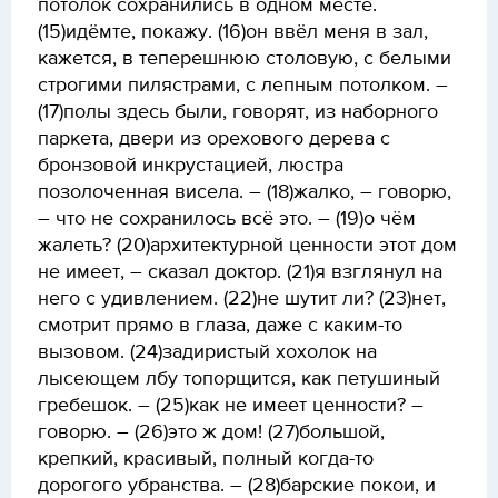
потолок сохранились в одном месте.
(15)идёмте, покажу. (16)он ввёл меня в зал,
кажется, в теперешнюю столовую, с белыми
строгими пилястрами, с лепным потолком. –
(17)полы здесь были, говорят, из наборного
паркета, двери из орехового дерева с
бронзовой инкрустацией, люстра
позолоченная висела. – (18)жалко, – говорю,
– что не сохранилось всё это. – (19)о чём
жалеть? (20)архитектурной ценности этот дом
не имеет, – сказал доктор. (21)я взглянул на
него с удивлением. (22)не шутит ли? (23)нет,
смотрит прямо в глаза, даже с каким-то
вызовом. (24)задиристый хохолок на
лысеющем лбу топорщится, как петушиный
гребешок. – (25)как не имеет ценности? –
говорю. – (26)это ж дом! (27)большой,
крепкий, красивый, полный когда-то
дорогого убранства. – (28)барские покои, и