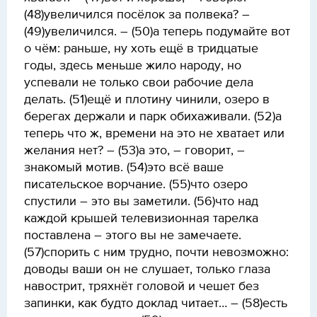
(48)увеличился посёлок за полвека? –
(49)увеличился. – (50)а теперь подумайте вот
о чём: раньше, ну хоть ещё в тридцатые
годы, здесь меньше жило народу, но
успевали не только свои рабочие дела
делать. (51)ещё и плотину чинили, озеро в
берегах держали и парк обихаживали. (52)а
теперь что ж, времени на это не хватает или
желания нет? – (53)а это, – говорит, –
знакомый мотив. (54)это всё ваше
писательское ворчание. (55)что озеро
спустили – это вы заметили. (56)что над
каждой крышей телевизионная тарелка
поставлена – этого вы не замечаете.
(57)спорить с ним трудно, почти невозможно:
доводы ваши он не слушает, только глаза
навострит, тряхнёт головой и чешет без
запинки, как будто доклад читает… – (58)есть