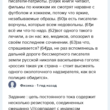
писатели-патриоты. (59)их книги читают,
фильмы по книжкам их смотрят наравне с
футболом и хоккеем, потому что яркие,
незабываемые образы. (60)а есть писатели-
ворчуны, которые всем недовольны. (61)и
всё им что-то надо. (62)вот одного такого
лечили, а он нас же, медиков, опозорил в
своём последнем сочинении. (63)за что,
спрашивается? (64)да, не раз вспомянешь в
дальней дороге бессмертного писателя
земли русской николая васильевича гоголя:
«россия такая уж страна – стоит высмеять
одного околоточного надзирателя, как вся
полиция обидится».
Физика
- 1 год назад
Задание : цепь постоянного тока содержит
несколько резисторов, соединенных
смешанно \///совпадает с индексом