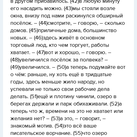
в другом прибавилось. (42)в любую минуту
его насадить можно. (43)мы стояли возле
окна, внизу под нами раскинулся обширный
посёлок. – (44)смотрите, – говорю, – сколько
домов. (45)приличные дома, большинство
новых. – (46)здесь живёт в основном
торговый люд, кто чем торгует, работы
хватает. – (47)вот и хорошо, – говорю. –
(48)увеличился посёлок за полвека? –
(49)увеличился. – (50)а теперь подумайте вот
о чём: раньше, ну хоть ещё в тридцатые
годы, здесь меньше жило народу, но
успевали не только свои рабочие дела
делать. (51)ещё и плотину чинили, озеро в
берегах держали и парк обихаживали. (52)а
теперь что ж, времени на это не хватает или
желания нет? – (53)а это, – говорит, –
знакомый мотив. (54)это всё ваше
писательское ворчание. (55)что озеро