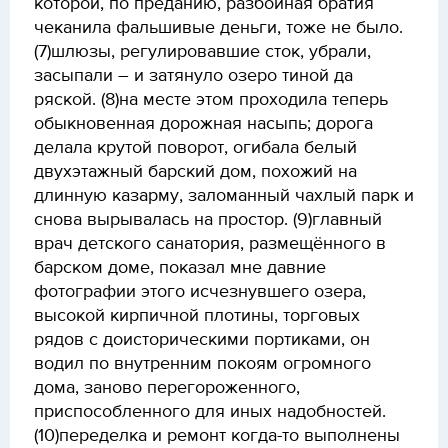
которой, по преданию, разбойная братия
чеканила фальшивые деньги, тоже не было.
(7)шлюзы, регулировавшие сток, убрали,
засыпали – и затянуло озеро тиной да
ряской. (8)на месте этом проходила теперь
обыкновенная дорожная насыпь; дорога
делала крутой поворот, огибала белый
двухэтажный барский дом, похожий на
длинную казарму, заломанный чахлый парк и
снова вырывалась на простор. (9)главный
врач детского санатория, размещённого в
барском доме, показал мне давние
фотографии этого исчезнувшего озера,
высокой кирпичной плотины, торговых
рядов с доисторическими портиками, он
водил по внутренним покоям огромного
дома, заново перегороженного,
приспособленного для иных надобностей.
(10)переделка и ремонт когда-то выполнены