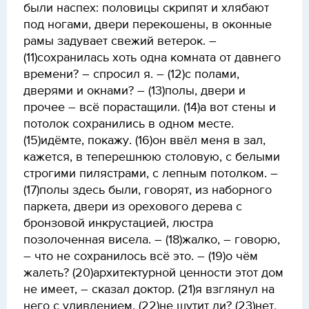
были наспех: половицы скрипят и хлябают
под ногами, двери перекошены, в оконные
рамы задувает свежий ветерок. –
(11)сохранилась хоть одна комната от давнего
времени? – спросил я. – (12)с полами,
дверями и окнами? – (13)полы, двери и
прочее – всё порастащили. (14)а вот стены и
потолок сохранились в одном месте.
(15)идёмте, покажу. (16)он ввёл меня в зал,
кажется, в теперешнюю столовую, с белыми
строгими пилястрами, с лепным потолком. –
(17)полы здесь были, говорят, из наборного
паркета, двери из орехового дерева с
бронзовой инкрустацией, люстра
позолоченная висела. – (18)жалко, – говорю,
– что не сохранилось всё это. – (19)о чём
жалеть? (20)архитектурной ценности этот дом
не имеет, – сказал доктор. (21)я взглянул на
него с удивлением. (22)не шутит ли? (23)нет,