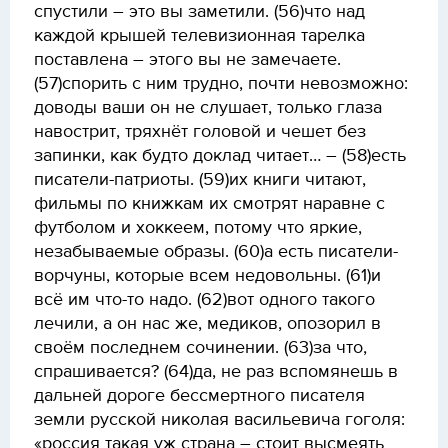
спустили – это вы заметили. (56)что над
каждой крышей телевизионная тарелка
поставлена – этого вы не замечаете.
(57)спорить с ним трудно, почти невозможно:
доводы ваши он не слушает, только глаза
навострит, тряхнёт головой и чешет без
запинки, как будто доклад читает… – (58)есть
писатели-патриоты. (59)их книги читают,
фильмы по книжкам их смотрят наравне с
футболом и хоккеем, потому что яркие,
незабываемые образы. (60)а есть писатели-
ворчуны, которые всем недовольны. (61)и
всё им что-то надо. (62)вот одного такого
лечили, а он нас же, медиков, опозорил в
своём последнем сочинении. (63)за что,
спрашивается? (64)да, не раз вспомянешь в
дальней дороге бессмертного писателя
земли русской николая васильевича гоголя:
«россия такая уж страна – стоит высмеять