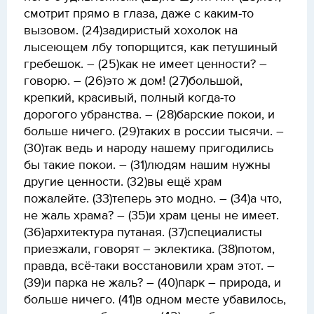
смотрит прямо в глаза, даже с каким-то
вызовом. (24)задиристый хохолок на
лысеющем лбу топорщится, как петушиный
гребешок. – (25)как не имеет ценности? –
говорю. – (26)это ж дом! (27)большой,
крепкий, красивый, полный когда-то
дорогого убранства. – (28)барские покои, и
больше ничего. (29)таких в россии тысячи. –
(30)так ведь и народу нашему пригодились
бы такие покои. – (31)людям нашим нужны
другие ценности. (32)вы ещё храм
пожалейте. (33)теперь это модно. – (34)а что,
не жаль храма? – (35)и храм цены не имеет.
(36)архитектура путаная. (37)специалисты
приезжали, говорят – эклектика. (38)потом,
правда, всё-таки восстановили храм этот. –
(39)и парка не жаль? – (40)парк – природа, и
больше ничего. (41)в одном месте убавилось,