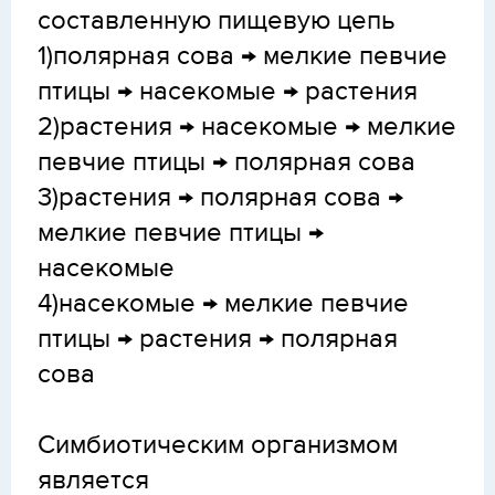
составленную пищевую цепь
1)полярная сова → мелкие певчие
птицы → насекомые → растения
2)растения → насекомые → мелкие
певчие птицы → полярная сова
3)растения → полярная сова →
мелкие певчие птицы →
насекомые
4)насекомые → мелкие певчие
птицы → растения → полярная
сова
Симбиотическим организмом
является