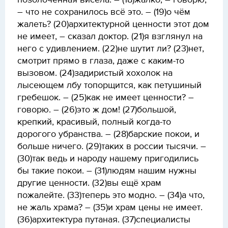
позолоченная висела. – (18)жалко, – говорю,
– что не сохранилось всё это. – (19)о чём
жалеть? (20)архитектурной ценности этот дом
не имеет, – сказал доктор. (21)я взглянул на
него с удивлением. (22)не шутит ли? (23)нет,
смотрит прямо в глаза, даже с каким-то
вызовом. (24)задиристый хохолок на
лысеющем лбу топорщится, как петушиный
гребешок. – (25)как не имеет ценности? –
говорю. – (26)это ж дом! (27)большой,
крепкий, красивый, полный когда-то
дорогого убранства. – (28)барские покои, и
больше ничего. (29)таких в россии тысячи. –
(30)так ведь и народу нашему пригодились
бы такие покои. – (31)людям нашим нужны
другие ценности. (32)вы ещё храм
пожалейте. (33)теперь это модно. – (34)а что,
не жаль храма? – (35)и храм цены не имеет.
(36)архитектура путаная. (37)специалисты