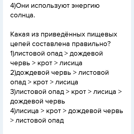
4)Они используют энергию
солнца.
Какая из приведённых пищевых
цепей составлена правильно?
1)листовой опад > дождевой
червь > крот > лисица
2)дождевой червь > листовой
опад > крот > лисица
3)листовой опад > крот > лисица >
дождевой червь
4)лисица > крот > дождевой червь
> листовой опад