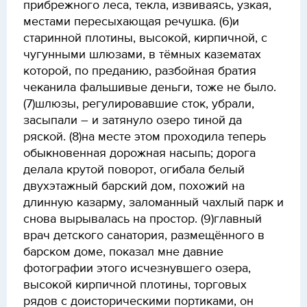
прибрежного леса, текла, извиваясь, узкая,
местами пересыхающая речушка. (6)и
старинной плотины, высокой, кирпичной, с
чугунными шлюзами, в тёмных казематах
которой, по преданию, разбойная братия
чеканила фальшивые деньги, тоже не было.
(7)шлюзы, регулировавшие сток, убрали,
засыпали – и затянуло озеро тиной да
ряской. (8)на месте этом проходила теперь
обыкновенная дорожная насыпь; дорога
делала крутой поворот, огибала белый
двухэтажный барский дом, похожий на
длинную казарму, заломанный чахлый парк и
снова вырывалась на простор. (9)главный
врач детского санатория, размещённого в
барском доме, показал мне давние
фотографии этого исчезнувшего озера,
высокой кирпичной плотины, торговых
рядов с доисторическими портиками, он