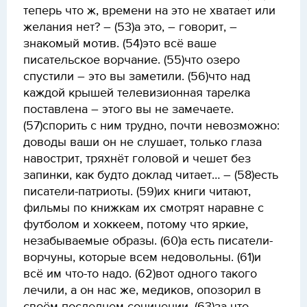
теперь что ж, времени на это не хватает или
желания нет? – (53)а это, – говорит, –
знакомый мотив. (54)это всё ваше
писательское ворчание. (55)что озеро
спустили – это вы заметили. (56)что над
каждой крышей телевизионная тарелка
поставлена – этого вы не замечаете.
(57)спорить с ним трудно, почти невозможно:
доводы ваши он не слушает, только глаза
навострит, тряхнёт головой и чешет без
запинки, как будто доклад читает… – (58)есть
писатели-патриоты. (59)их книги читают,
фильмы по книжкам их смотрят наравне с
футболом и хоккеем, потому что яркие,
незабываемые образы. (60)а есть писатели-
ворчуны, которые всем недовольны. (61)и
всё им что-то надо. (62)вот одного такого
лечили, а он нас же, медиков, опозорил в