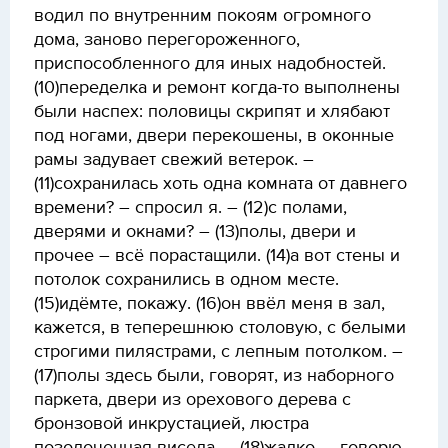
водил по внутренним покоям огромного
дома, заново перегороженного,
приспособленного для иных надобностей.
(10)переделка и ремонт когда-то выполнены
были наспех: половицы скрипят и хлябают
под ногами, двери перекошены, в оконные
рамы задувает свежий ветерок. –
(11)сохранилась хоть одна комната от давнего
времени? – спросил я. – (12)с полами,
дверями и окнами? – (13)полы, двери и
прочее – всё порастащили. (14)а вот стены и
потолок сохранились в одном месте.
(15)идёмте, покажу. (16)он ввёл меня в зал,
кажется, в теперешнюю столовую, с белыми
строгими пилястрами, с лепным потолком. –
(17)полы здесь были, говорят, из наборного
паркета, двери из орехового дерева с
бронзовой инкрустацией, люстра