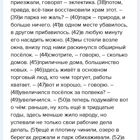
приезжали, говорят – эклектика. (38)потом,
правда, всё-таки восстановили храм этот. –
(39)и парка не жаль? – (40)парк – природа, и
больше ничего. (41)в одном месте убавилось,
в другом прибавилось. (42)в любую минуту
его насадить можно. (43)мы стояли возле
окна, внизу под нами раскинулся обширный
посёлок. – (44)смотрите, – говорю, – сколько
домов. (45)приличные дома, большинство
новых. – (46)здесь живёт в основном
торговый люд, кто чем торгует, работы
хватает. – (47)вот и хорошо, – говорю. –
(48)увеличился посёлок за полвека? –
(49)увеличился. – (50)а теперь подумайте вот
о чём: раньше, ну хоть ещё в тридцатые
годы, здесь меньше жило народу, но
успевали не только свои рабочие дела
делать. (51)ещё и плотину чинили, озеро в
берегах держали и парк обихаживали. (52)а