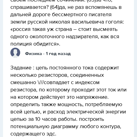
своём последнем сочинении. (63)за что,
спрашивается? (64)да, не раз вспомянешь в
дальней дороге бессмертного писателя
земли русской николая васильевича гоголя:
«россия такая уж страна – стоит высмеять
одного околоточного надзирателя, как вся
полиция обидится».
Физика
- 1 год назад
Задание : цепь постоянного тока содержит
несколько резисторов, соединенных
смешанно \///совпадает с индексом
резистора, по которому проходит этот ток или
на котором действует это напряжение.
определить также мощность, потребляемую
всей цепью, и расход электрической энергии
цепью за 10 часов работы. построить
потенциальную диаграмму любого контура,
содержащего эдс.