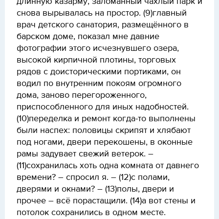
длинную казарму, заломанный чахлый парк и
снова вырывалась на простор. (9)главный
врач детского санатория, размещённого в
барском доме, показал мне давние
фотографии этого исчезнувшего озера,
высокой кирпичной плотины, торговых
рядов с доисторическими портиками, он
водил по внутренним покоям огромного
дома, заново перегороженного,
приспособленного для иных надобностей.
(10)переделка и ремонт когда-то выполнены
были наспех: половицы скрипят и хлябают
под ногами, двери перекошены, в оконные
рамы задувает свежий ветерок. –
(11)сохранилась хоть одна комната от давнего
времени? – спросил я. – (12)с полами,
дверями и окнами? – (13)полы, двери и
прочее – всё порастащили. (14)а вот стены и
потолок сохранились в одном месте.