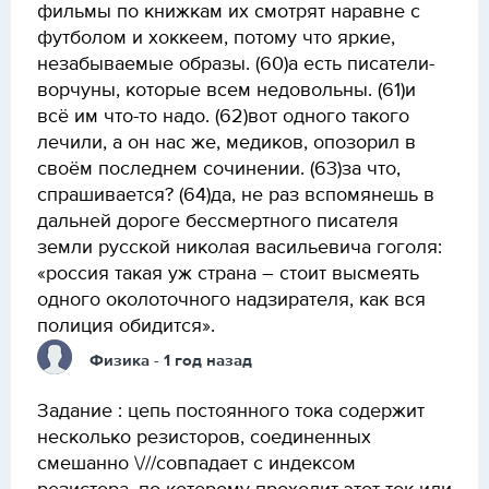
фильмы по книжкам их смотрят наравне с
футболом и хоккеем, потому что яркие,
незабываемые образы. (60)а есть писатели-
ворчуны, которые всем недовольны. (61)и
всё им что-то надо. (62)вот одного такого
лечили, а он нас же, медиков, опозорил в
своём последнем сочинении. (63)за что,
спрашивается? (64)да, не раз вспомянешь в
дальней дороге бессмертного писателя
земли русской николая васильевича гоголя:
«россия такая уж страна – стоит высмеять
одного околоточного надзирателя, как вся
полиция обидится».
Физика
- 1 год назад
Задание : цепь постоянного тока содержит
несколько резисторов, соединенных
смешанно \///совпадает с индексом