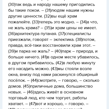
(30)так ведь и народу нашему пригодились
бы такие покои. – (31)людям нашим нужны
другие ценности. (32)вы ещё храм
пожалейте. (33)теперь это модно. – (34)а что,
не жаль храма? – (35)и храм цены не имеет.
(36)архитектура путаная. (37)специалисты
приезжали, говорят – эклектика. (38)потом,
правда, всё-таки восстановили храм этот. –
(39)и парка не жаль? – (40)парк – природа, и
больше ничего. (41)в одном месте убавилось,
в другом прибавилось. (42)в любую минуту
его насадить можно. (43)мы стояли возле
окна, внизу под нами раскинулся обширный
посёлок. – (44)смотрите, – говорю, – сколько
домов. (45)приличные дома, большинство
новых. – (46)здесь живёт в основном
торговый люд, кто чем торгует, работы
хватает. – (47)вот и хорошо, – говорю. –