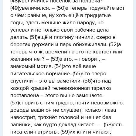
(48)увеличился посёлок за полвека? –
(49)увеличился. – (50)а теперь подумайте вот
о чём: раньше, ну хоть ещё в тридцатые
годы, здесь меньше жило народу, но
успевали не только свои рабочие дела
делать. (51)ещё и плотину чинили, озеро в
берегах держали и парк обихаживали. (52)а
теперь что ж, времени на это не хватает или
желания нет? – (53)а это, – говорит, –
знакомый мотив. (54)это всё ваше
писательское ворчание. (55)что озеро
спустили – это вы заметили. (56)что над
каждой крышей телевизионная тарелка
поставлена – этого вы не замечаете.
(57)спорить с ним трудно, почти невозможно:
доводы ваши он не слушает, только глаза
навострит, тряхнёт головой и чешет без
запинки, как будто доклад читает… – (58)есть
писатели-патриоты. (59)их книги читают,