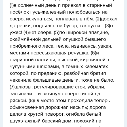
(1)в солнечный день я приехал в старинный
посёлок гусь-железный полюбоваться на
озеро, искупаться, поплавать в нём. (2)доехал
до речки, поднялся на бугор, глянул и... (3)о
ужас! (4)нет озера. (5)по широкой впадине,
окаймлённой дальней опушкой бывшего
прибрежного леса, текла, извиваясь, узкая,
местами пересыхающая речушка. (6)и
старинной плотины, высокой, кирпичной, с
чугунными шлюзами, в тёмных казематах
которой, по преданию, разбойная братия
чеканила фальшивые деньги, тоже не было.
(7)шлюзы, регулировавшие сток, убрали,
засыпали – и затянуло озеро тиной да
ряской. (8)на месте этом проходила теперь
обыкновенная дорожная насыпь; дорога
делала крутой поворот, огибала белый
двухэтажный барский дом, похожий на