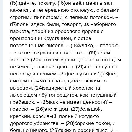
(15)идёмте, покажу. (16)он ввёл меня в зал,
кажется, в теперешнюю столовую, с белыми
строгими пилястрами, с лепным потолком. –
(17)полы здесь были, говорят, из наборного
паркета, двери из орехового дерева с
бронзовой инкрустацией, люстра
позолоченная висела. – (18)жалко, – говорю,
– что не сохранилось всё это. – (19)о чём
жалеть? (20)архитектурной ценности этот дом
не имеет, – сказал доктор. (21)я взглянул на
него с удивлением. (22)не шутит ли? (23)нет,
смотрит прямо в глаза, даже с каким-то
вызовом. (24)задиристый хохолок на
лысеющем лбу топорщится, как петушиный
гребешок. – (25)как не имеет ценности? –
говорю. – (26)это ж дом! (27)большой,
крепкий, красивый, полный когда-то
дорогого убранства. – (28)барские покои, и
больше ничего. (29)таких в россии тысячи. –