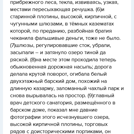
прибрежного леса, текла, извиваясь, узкая,
местами пересыхающая речушка. (6)и
старинной плотины, высокой, кирпичной, с
чугунными шлюзами, в тёмных казематах
которой, по преданию, разбойная братия
чеканила фальшивые деньги, тоже не было.
(7)шлюзы, регулировавшие сток, убрали,
засыпали – и затянуло озеро тиной да
ряской. (8)на месте этом проходила теперь
обыкновенная дорожная насыпь; дорога
делала крутой поворот, огибала белый
двухэтажный барский дом, похожий на
длинную казарму, заломанный чахлый парк и
снова вырывалась на простор. (9)главный
врач детского санатория, размещённого в
барском доме, показал мне давние
фотографии этого исчезнувшего озера,
высокой кирпичной плотины, торговых
рядов с доисторическими портиками, он