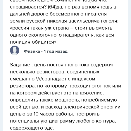
своём последнем сочинении. (63)за что,
спрашивается? (64)да, не раз вспомянешь в
дальней дороге бессмертного писателя
земли русской николая васильевича гоголя:
«россия такая уж страна – стоит высмеять
одного околоточного надзирателя, как вся
полиция обидится».
Физика
- 1 год назад
Задание : цепь постоянного тока содержит
несколько резисторов, соединенных
смешанно \///совпадает с индексом
резистора, по которому проходит этот ток или
на котором действует это напряжение.
определить также мощность, потребляемую
всей цепью, и расход электрической энергии
цепью за 10 часов работы. построить
потенциальную диаграмму любого контура,
содержащего эдс.