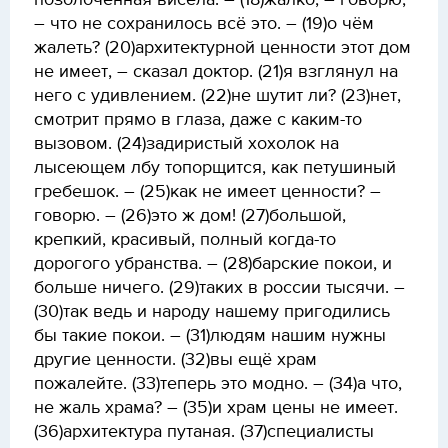
позолоченная висела. – (18)жалко, – говорю,
– что не сохранилось всё это. – (19)о чём
жалеть? (20)архитектурной ценности этот дом
не имеет, – сказал доктор. (21)я взглянул на
него с удивлением. (22)не шутит ли? (23)нет,
смотрит прямо в глаза, даже с каким-то
вызовом. (24)задиристый хохолок на
лысеющем лбу топорщится, как петушиный
гребешок. – (25)как не имеет ценности? –
говорю. – (26)это ж дом! (27)большой,
крепкий, красивый, полный когда-то
дорогого убранства. – (28)барские покои, и
больше ничего. (29)таких в россии тысячи. –
(30)так ведь и народу нашему пригодились
бы такие покои. – (31)людям нашим нужны
другие ценности. (32)вы ещё храм
пожалейте. (33)теперь это модно. – (34)а что,
не жаль храма? – (35)и храм цены не имеет.
(36)архитектура путаная. (37)специалисты