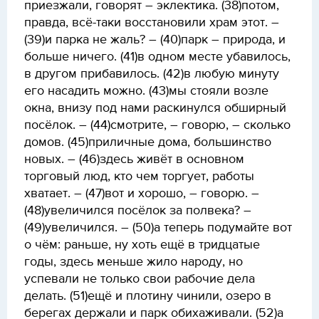
приезжали, говорят – эклектика. (38)потом,
правда, всё-таки восстановили храм этот. –
(39)и парка не жаль? – (40)парк – природа, и
больше ничего. (41)в одном месте убавилось,
в другом прибавилось. (42)в любую минуту
его насадить можно. (43)мы стояли возле
окна, внизу под нами раскинулся обширный
посёлок. – (44)смотрите, – говорю, – сколько
домов. (45)приличные дома, большинство
новых. – (46)здесь живёт в основном
торговый люд, кто чем торгует, работы
хватает. – (47)вот и хорошо, – говорю. –
(48)увеличился посёлок за полвека? –
(49)увеличился. – (50)а теперь подумайте вот
о чём: раньше, ну хоть ещё в тридцатые
годы, здесь меньше жило народу, но
успевали не только свои рабочие дела
делать. (51)ещё и плотину чинили, озеро в
берегах держали и парк обихаживали. (52)а