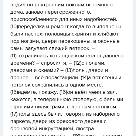
водил по внутренним покоям огромного
дома, заново перегороженного,
приспособленного для иных надобностей.
(10)переделка и ремонт когда-то выполнены
были наспех: половицы скрипят и хлябают
под ногами, двери перекошены, в оконные
рамы задувает свежий ветерок. –
(11)сохранилась хоть одна комната от давнего
времени? – спросил я. – (12)с полами,
дверями и окнами? – (13)полы, двери и
прочее – всё порастащили. (14)а вот стены и
потолок сохранились в одном месте.
(15)идёмте, покажу. (16)он ввёл меня в зал,
кажется, в теперешнюю столовую, с белыми
строгими пилястрами, с лепным потолком. –
(17)полы здесь были, говорят, из наборного
паркета, двери из орехового дерева с
бронзовой инкрустацией, люстра