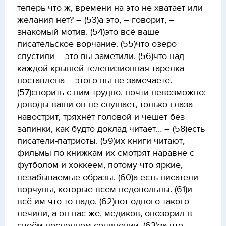
теперь что ж, времени на это не хватает или
желания нет? – (53)а это, – говорит, –
знакомый мотив. (54)это всё ваше
писательское ворчание. (55)что озеро
спустили – это вы заметили. (56)что над
каждой крышей телевизионная тарелка
поставлена – этого вы не замечаете.
(57)спорить с ним трудно, почти невозможно:
доводы ваши он не слушает, только глаза
навострит, тряхнёт головой и чешет без
запинки, как будто доклад читает… – (58)есть
писатели-патриоты. (59)их книги читают,
фильмы по книжкам их смотрят наравне с
футболом и хоккеем, потому что яркие,
незабываемые образы. (60)а есть писатели-
ворчуны, которые всем недовольны. (61)и
всё им что-то надо. (62)вот одного такого
лечили, а он нас же, медиков, опозорил в