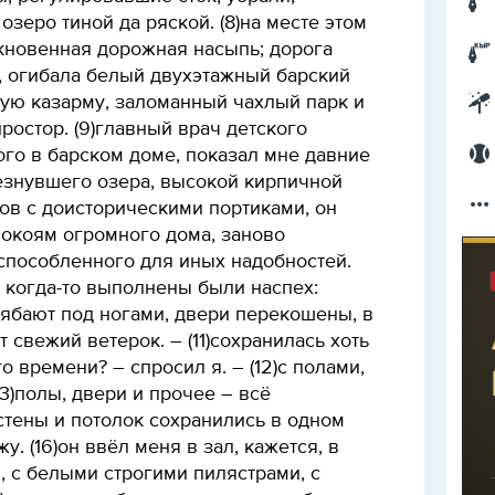
озеро тиной да ряской. (8)на месте этом
кновенная дорожная насыпь; дорога
, огибала белый двухэтажный барский
ную казарму, заломанный чахлый парк и
ростор. (9)главный врач детского
го в барском доме, показал мне давние
езнувшего озера, высокой кирпичной
ов с доисторическими портиками, он
покоям огромного дома, заново
способленного для иных надобностей.
т когда-то выполнены были наспех:
ябают под ногами, двери перекошены, в
 свежий ветерок. – (11)сохранилась хоть
о времени? – спросил я. – (12)с полами,
13)полы, двери и прочее – всё
 стены и потолок сохранились в одном
жу. (16)он ввёл меня в зал, кажется, в
 с белыми строгими пилястрами, с