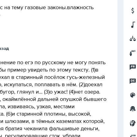
сс на тему газовые законы.влажность
о
назад
нение по егэ по русскому не могу понять
бы пример увидеть по этому тексту. (1)в
ехал в старинный посёлок гусь-железный
 искупаться, поплавать в нём. (2)доехал
гор, глянул и... (3)о ужас! (4)нет озера.
е, окаймлённой дальней опушкой бывшего
а, извиваясь, узкая, местами
 (6)и старинной плотины, высокой,
и шлюзами, в тёмных казематах которой,
ая братия чеканила фальшивые деньги,
ы, регулировавшие сток, убрали,