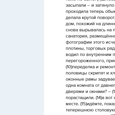
засыпали – и затянуло 
проходила теперь обы
делала крутой поворот
дом, похожий на длин
снова вырывалась на п
санатория, размещённо
фотографии этого исч
плотины, торговых ряд
водил по внутренним 
перегороженного, при
(10)переделка и ремон
половицы скрипят и хл
оконные рамы задувает
одна комната от давнег
дверями и окнами? – (
порастащили. (14)а вот
месте. (15)идёмте, пока
теперешнюю столовую,