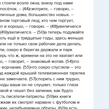
ы стояли возле окна, внизу под нами
осёлок. – (44)смотрите, – говорю, –
иличные дома, большинство новых. –
вном торговый люд, кто чем торгует,
вот и хорошо, – говорю. – (48)увеличился
(49)увеличился. – (50)а теперь подумайте
 хоть ещё в тридцатые годы, здесь меньше
али не только свои рабочие дела делать.
или, озеро в берегах держали и парк
ерь что ж, времени на это не хватает или
о, – говорит, – знакомый мотив. (54)это
 ворчание. (55)что озеро спустили – это
над каждой крышей телевизионная тарелка
не замечаете. (57)спорить с ним трудно,
оды ваши он не слушает, только глаза
овой и чешет без запинки, как будто
сть писатели-патриоты. (59)их книги
жкам их смотрят наравне с футболом и
ркие, незабываемые образы. (60)а есть