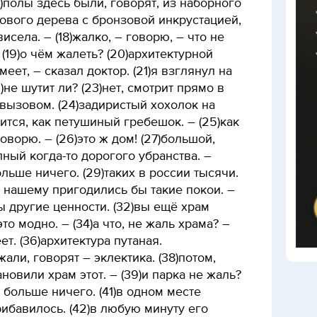
7)полы здесь были, говорят, из наборного
хового дерева с бронзовой инкрустацией,
села. – (18)жалко, – говорю, – что не
 (19)о чём жалеть? (20)архитектурной
меет, – сказал доктор. (21)я взглянул на
)не шутит ли? (23)нет, смотрит прямо в
 вызовом. (24)задиристый хохолок на
ся, как петушиный гребешок. – (25)как
оворю. – (26)это ж дом! (27)большой,
лный когда-то дорогого убранства. –
ольше ничего. (29)таких в россии тысячи.
ду нашему пригодились бы такие покои. –
 другие ценности. (32)вы ещё храм
то модно. – (34)а что, не жаль храма? –
ет. (36)архитектура путаная.
али, говорят – эклектика. (38)потом,
ановили храм этот. – (39)и парка не жаль?
и больше ничего. (41)в одном месте
рибавилось. (42)в любую минуту его