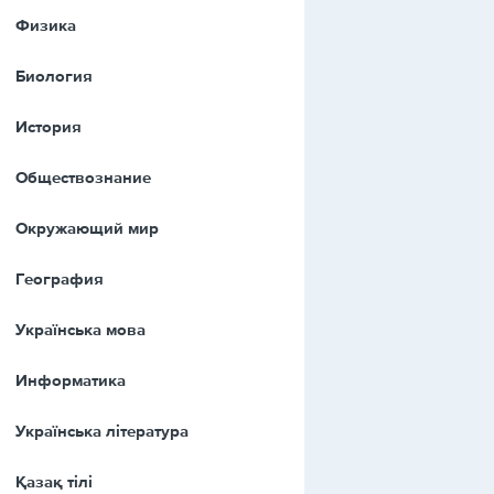
Физика
Биология
История
Обществознание
Окружающий мир
География
Українська мова
Информатика
Українська література
Қазақ тiлi