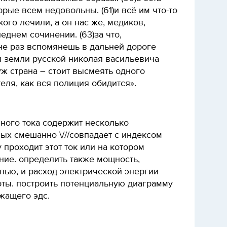
орые всем недовольны. (61)и всё им что-то
акого лечили, а он нас же, медиков,
еднем сочинении. (63)за что,
 не раз вспомянешь в дальней дороге
я земли русской николая васильевича
уж страна – стоит высмеять одного
еля, как вся полиция обидится».
нного тока содержит несколько
ых смешанно \///совпадает с индексом
 проходит этот ток или на котором
ние. определить также мощность,
пью, и расход электрической энергии
оты. построить потенциальную диаграмму
жащего эдс.