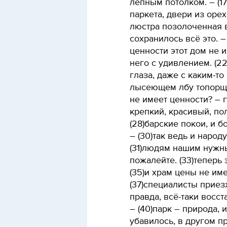
лепным потолком. – (1
паркета, двери из оре
люстра позолоченная ви
сохранилось всё это. –
ценности этот дом не и
него с удивлением. (22
глаза, даже с каким-то
лысеющем лбу топорщит
не имеет ценности? – г
крепкий, красивый, по
(28)барские покои, и б
– (30)так ведь и наро
(31)людям нашим нужны
пожалейте. (33)теперь э
(35)и храм цены не име
(37)специалисты приезж
правда, всё-таки восст
– (40)парк – природа, 
убавилось, в другом п