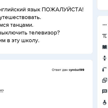
английский язык ПОЖАЛУЙСТА!
путешествовать.
мся танцами.
 выключить телевизор?
им в эту школу.
Ответ дан
symbat99
f?