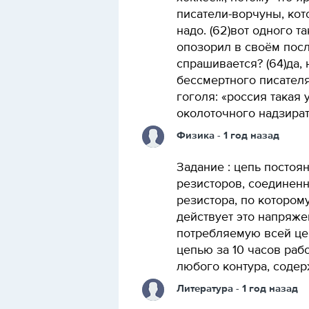
писатели-ворчуны, кот
надо. (62)вот одного т
опозорил в своём посл
спрашивается? (64)да,
бессмертного писател
гоголя: «россия такая 
околоточного надзират
Физика
- 1 год назад
Задание : цепь постоя
резисторов, соединенн
резистора, по которому
действует это напряже
потребляемую всей це
цепью за 10 часов раб
любого контура, содер
Литература
- 1 год назад