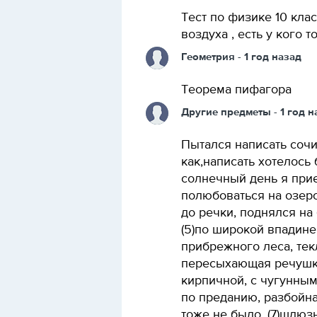
Тест по физике 10 кла
воздуха , есть у кого т
Геометрия
- 1 год назад
Теорема пифагора
Другие предметы
- 1 год 
Пытался написать сочи
как,написать хотелось 
солнечный день я при
полюбоваться на озеро,
до речки, поднялся на бу
(5)по широкой впадин
прибрежного леса, текл
пересыхающая речушка.
кирпичной, с чугунным
по преданию, разбойн
тоже не было. (7)шлюз