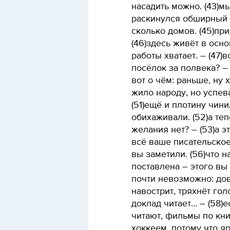
насадить можно. (43)м
раскинулся обширный п
сколько домов. (45)пр
(46)здесь живёт в осно
работы хватает. – (47)
посёлок за полвека? – 
вот о чём: раньше, ну
жило народу, но успев
(51)ещё и плотину чин
обихаживали. (52)а теп
желания нет? – (53)а эт
всё ваше писательское
вы заметили. (56)что 
поставлена – этого вы 
почти невозможно: дов
навострит, тряхнёт гол
доклад читает… – (58)е
читают, фильмы по кни
хоккеем, потому что я