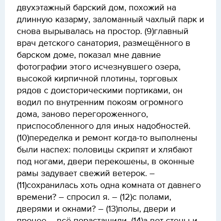
двухэтажный барский дом, похожий на
длинную казарму, заломанный чахлый парк и
снова вырывалась на простор. (9)главный
врач детского санатория, размещённого в
барском доме, показал мне давние
фотографии этого исчезнувшего озера,
высокой кирпичной плотины, торговых
рядов с доисторическими портиками, он
водил по внутренним покоям огромного
дома, заново перегороженного,
приспособленного для иных надобностей.
(10)переделка и ремонт когда-то выполнены
были наспех: половицы скрипят и хлябают
под ногами, двери перекошены, в оконные
рамы задувает свежий ветерок. –
(11)сохранилась хоть одна комната от давнего
времени? – спросил я. – (12)с полами,
дверями и окнами? – (13)полы, двери и