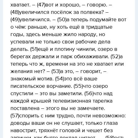
хватает. – (47)вот и хорошо, – говорю. –
(48)увеличился посёлок за полвека? –
(49)увеличился. – (50)а теперь подумайте вот
о чём: раньше, ну хоть ещё в тридцатые
годы, здесь меньше жило народу, но
успевали не только свои рабочие дела
делать. (51)ещё и плотину чинили, озеро в
берегах держали и парк обихаживали. (52)а
теперь что ж, времени на это не хватает или
желания нет? – (53)а это, – говорит, –
знакомый мотив. (54)это всё ваше
писательское ворчание. (55)что озеро
спустили – это вы заметили. (56)что над
каждой крышей телевизионная тарелка
поставлена – этого вы не замечаете.
(57)спорить с ним трудно, почти невозможно:
доводы ваши он не слушает, только глаза
навострит, тряхнёт головой и чешет без