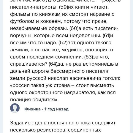
запинки, как будто доклад читает… – (58)есть
писатели-патриоты. (59)их книги читают,
фильмы по книжкам их смотрят наравне с
футболом и хоккеем, потому что яркие,
незабываемые образы. (60)а есть писатели-
ворчуны, которые всем недовольны. (61)и
всё им что-то надо. (62)вот одного такого
лечили, а он нас же, медиков, опозорил в
своём последнем сочинении. (63)за что,
спрашивается? (64)да, не раз вспомянешь в
дальней дороге бессмертного писателя
земли русской николая васильевича гоголя:
«россия такая уж страна – стоит высмеять
одного околоточного надзирателя, как вся
полиция обидится».
Физика
- 1 год назад
Задание : цепь постоянного тока содержит
несколько резисторов, соединенных