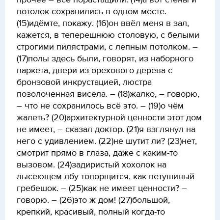
прочее – всё порастащили. (14)а вот стены и
потолок сохранились в одном месте.
(15)идёмте, покажу. (16)он ввёл меня в зал,
кажется, в теперешнюю столовую, с белыми
строгими пилястрами, с лепным потолком. –
(17)полы здесь были, говорят, из наборного
паркета, двери из орехового дерева с
бронзовой инкрустацией, люстра
позолоченная висела. – (18)жалко, – говорю,
– что не сохранилось всё это. – (19)о чём
жалеть? (20)архитектурной ценности этот дом
не имеет, – сказал доктор. (21)я взглянул на
него с удивлением. (22)не шутит ли? (23)нет,
смотрит прямо в глаза, даже с каким-то
вызовом. (24)задиристый хохолок на
лысеющем лбу топорщится, как петушиный
гребешок. – (25)как не имеет ценности? –
говорю. – (26)это ж дом! (27)большой,
крепкий, красивый, полный когда-то