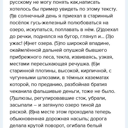
русскому не могу понять как,написать
хотелось бы пример увидеть по этому тексту.
(1)в солнечный день я приехал в старинный
посёлок гусь-железный полюбоваться на
озеро, искупаться, поплавать в нём. (2)доехал
до речки, поднялся на бугор, глянул и... (3)о
ужас! (4)нет озера. (5)по широкой впадине,
окаймлённой дальней опушкой бывшего
прибрежного леса, текла, извиваясь, узкая,
местами пересыхающая речушка. (6)и
старинной плотины, высокой, кирпичной, с
чугунными шлюзами, в тёмных казематах
которой, по преданию, разбойная братия
чеканила фальшивые деньги, тоже не было.
(7)шлюзы, регулировавшие сток, убрали,
засыпали – и затянуло озеро тиной да
ряской. (8)на месте этом проходила теперь
обыкновенная дорожная насыпь; дорога
делала крутой поворот, огибала белый