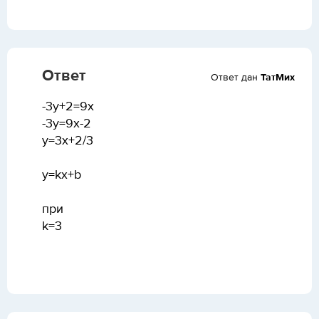
Ответ
Ответ дан
ТатМих
-3у+2=9х
-3у=9х-2
у=3х+2/3
у=kх+b
при
k=3