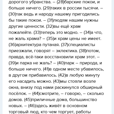
дорогого убранства. – (28)барские покои, и
больше ничего. (29)таких в россии тысячи. –
(30)так ведь и народу нашему пригодились
бы такие покои. – (31)людям нашим нужны
другие ценности. (32)вы ещё храм
пожалейте. (33)теперь это модно. – (34)а что,
не жаль храма? – (35)и храм цены не имеет.
(36)архитектура путаная. (37)специалисты
приезжали, говорят – эклектика. (38)потом,
правда, всё-таки восстановили храм этот. –
(39)и парка не жаль? – (40)парк – природа, и
больше ничего. (41)в одном месте убавилось,
в другом прибавилось. (42)в любую минуту
его насадить можно. (43)мы стояли возле
окна, внизу под нами раскинулся обширный
посёлок. – (44)смотрите, – говорю, – сколько
домов. (45)приличные дома, большинство
новых. – (46)здесь живёт в основном
торговый люд, кто чем торгует, работы